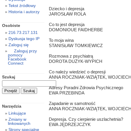
Tekst źródłowy
Dziecko i depresja
Historia i autorzy
JAROSŁAW ROLA
Co to jest depresja
Osobiste
DOMONIOUE FAIDHERBE
216.73.217.131
Dyskusja tego IP
To moja wina
Zaloguj się
STANISŁAW TOMKIEWICZ
Zaloguj przy
pomocy
Rozmowa z psychiatrą
Facebook
DOROTA DUŻYK-WYPICH
Connect
Co należy wiedzieć o depresji
Szukaj
ANNA ROCZNIAK-WZIĄTEK, WOJCIECH
Adresy Poradni Zdrowia Psychicznego
EWA PRZEBINDA
Zapadanie w samotność
Narzędzia
ANNA ROCZNIAK-WZIĄTEK, WOJCIECH
Linkujące
Depresja. Czy cierpienie uszlachetnia?
Zmiany w
linkowanych
EWA JĘDRZEJCZYK
Strony specjalne