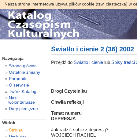
Nasza strona internetowa używa plików cookie (tzw. ciasteczka) w c
Światło i cienie 2 (36) 2002
Nawigacja
Przejdź do
Światło i cienie
lub
Spisy treści
Strona główna
Ostatnie zmiany
Poradnik
O serwisie
Drogi Czytelniku
Twórz Katalog
Nasi
Chwila refleksji
wolontariusze
Dary pieniężne
Temat numeru
DEPRESJA
Widok
Jak radzić sobie z depresją?
Strona
WOJCIECH RACHEL
Dyskusja