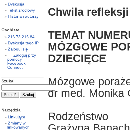
Dyskusja
Chwila refleksji
Tekst źródłowy
Historia i autorzy
Osobiste
TEMAT NUMER
216.73.216.84
MÓZGOWE POR
Dyskusja tego IP
Zaloguj się
DZIECIĘCE
Zaloguj przy
pomocy
Facebook
Connect
Mózgowe porażen
Szukaj
dr med. Monika 
Narzędzia
Rodzeństwo
Linkujące
Zmiany w
Grażyna Banach
linkowanych