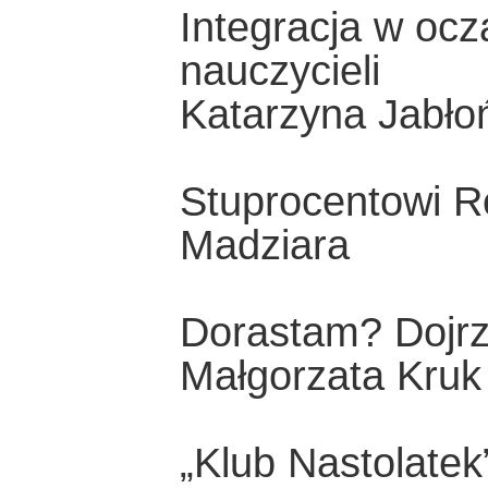
Integracja w ocza
nauczycieli
Katarzyna Jabło
Stuprocentowi R
Madziara
Dorastam? Dojr
Małgorzata Kruk
„Klub Nastolatek