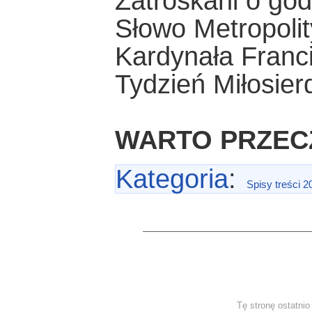
Zatroskani o go
Słowo Metropoli
Kardynała Franc
Tydzień Miłosier
WARTO PRZECZY
Kategoria
:
Spisy treści 2
Tę stronę ostatni