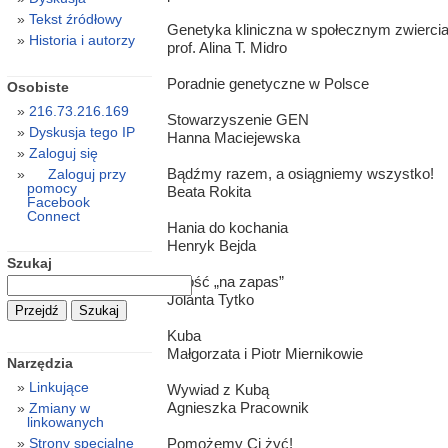
Tekst źródłowy
Genetyka kliniczna w społecznym zwiercia
Historia i autorzy
prof. Alina T. Midro
Poradnie genetyczne w Polsce
Osobiste
216.73.216.169
Stowarzyszenie GEN
Dyskusja tego IP
Hanna Maciejewska
Zaloguj się
Bądźmy razem, a osiągniemy wszystko!
Zaloguj przy
pomocy
Beata Rokita
Facebook
Connect
Hania do kochania
Henryk Bejda
Szukaj
Miłość „na zapas”
Jolanta Tytko
Kuba
Małgorzata i Piotr Miernikowie
Narzędzia
Linkujące
Wywiad z Kubą
Agnieszka Pracownik
Zmiany w
linkowanych
Pomożemy Ci żyć!
Strony specjalne