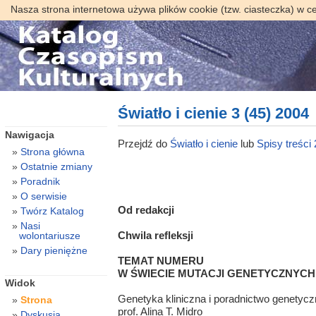
Nasza strona internetowa używa plików cookie (tzw. ciasteczka) w c
Światło i cienie 3 (45) 2004
Nawigacja
Przejdź do
Światło i cienie
lub
Spisy treści
Strona główna
Ostatnie zmiany
Poradnik
O serwisie
Od redakcji
Twórz Katalog
Nasi
Chwila refleksji
wolontariusze
Dary pieniężne
TEMAT NUMERU
W ŚWIECIE MUTACJI GENETYCZNYCH
Widok
Genetyka kliniczna i poradnictwo genetycz
Strona
prof. Alina T. Midro
Dyskusja