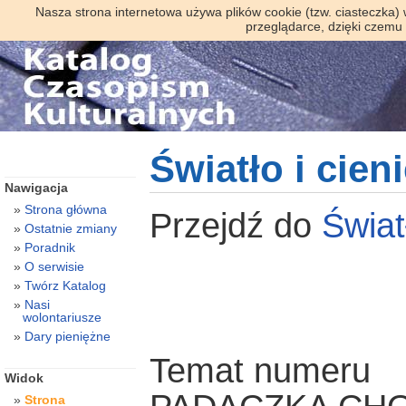
Nasza strona internetowa używa plików cookie (tzw. ciasteczka)
przeglądarce, dzięki czemu
Światło i cien
Nawigacja
Strona główna
Przejdź do
Świat
Ostatnie zmiany
Poradnik
O serwisie
Twórz Katalog
Nasi
wolontariusze
Dary pieniężne
Temat numeru
Widok
Strona