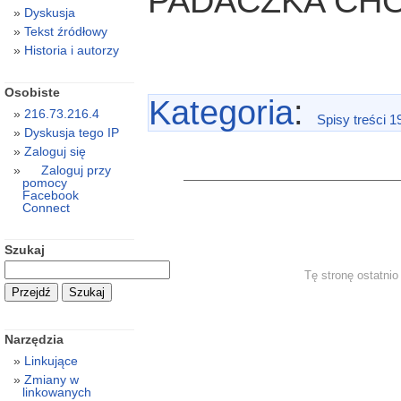
PADACZKA CH
Dyskusja
Tekst źródłowy
Historia i autorzy
Osobiste
Kategoria
:
216.73.216.4
Spisy treści 1
Dyskusja tego IP
Zaloguj się
Zaloguj przy
pomocy
Facebook
Connect
Szukaj
Tę stronę ostatni
Narzędzia
Linkujące
Zmiany w
linkowanych