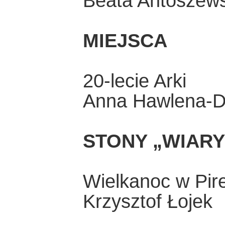
Beata Antoszew
MIEJSCA
20-lecie Arki
Anna Hawlena-D
STONY „WIARY
Wielkanoc w Pir
Krzysztof Łojek