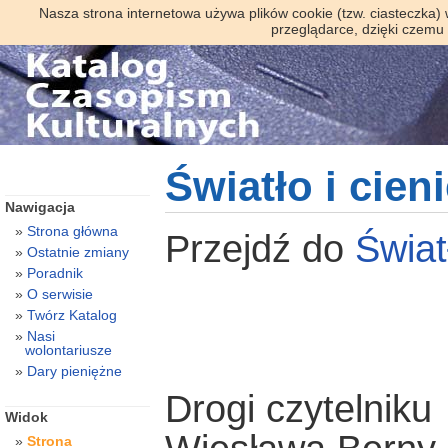
Nasza strona internetowa używa plików cookie (tzw. ciasteczka)
przeglądarce, dzięki czemu
Światło i cieni
Nawigacja
Strona główna
Przejdź do
Świat
Ostatnie zmiany
Poradnik
O serwisie
Twórz Katalog
Nasi
wolontariusze
Dary pieniężne
Drogi czytelniku
Widok
Strona