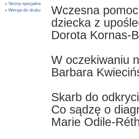
Strony specjalne
Wczesna pomoc 
Wersja do druku
dziecka z upoś
Dorota Kornas-B
W oczekiwaniu n
Barbara Kwieciń
Skarb do odkryc
Co sądzę o diag
Marie Odile-Rét