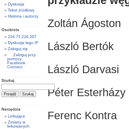
przykładzie wę
Dyskusja
Tekst źródłowy
Historia i autorzy
Zoltán Ágoston
Osobiste
216.73.216.207
László Bertók
Dyskusja tego IP
Zaloguj się
Zaloguj przy
pomocy
Facebook
László Darvasi
Connect
Szukaj
Péter Esterházy
Narzędzia
Ferenc Kontra
Linkujące
Zmiany w
linkowanych