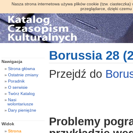
Nasza strona internetowa używa plików cookie (tzw. ciasteczka)
przeglądarce, dzięki czemu
Borussia 28 (
Nawigacja
Strona główna
Przejdź do
Boru
Ostatnie zmiany
Poradnik
O serwisie
Twórz Katalog
Nasi
wolontariusze
Dary pieniężne
Problemy pogra
Widok
Strona