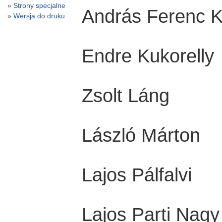
Strony specjalne
András Ferenc 
Wersja do druku
Endre Kukorelly
Zsolt Láng
László Márton
Lajos Pálfalvi
Lajos Parti Nagy