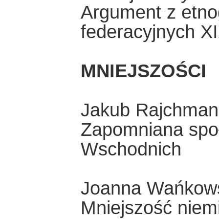
Argument z etnog
federacyjnych X
MNIEJSZOŚCI
Jakub Rajchman
Zapomniana społ
Wschodnich
Joanna Wańkows
Mniejszość niem