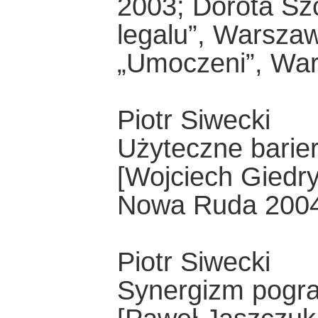
2003; Dorota Sz
legalu”, Warsza
„Umoczeni”, Wa
Piotr Siwecki
Użyteczne barie
[Wojciech Giedrys
Nowa Ruda 2004
Piotr Siwecki
Synergizm pogra