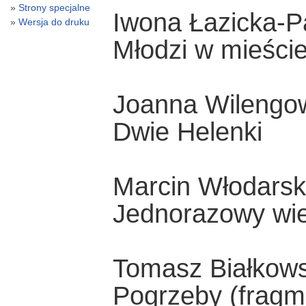
Strony specjalne
Iwona Łazicka-P
Wersja do druku
Młodzi w mieści
Joanna Wilengo
Dwie Helenki
Marcin Włodarsk
Jednorazowy wie
Tomasz Białkows
Pogrzeby (fragm