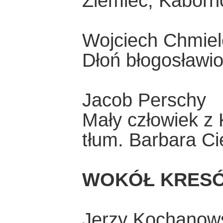
Ziemiec, Kabor
Wojciech Chmiel
Dłoń błogosławio
Jacob Perschy
Mały człowiek z
tłum. Barbara Ci
WOKÓŁ KRES
Jerzy Kochanow