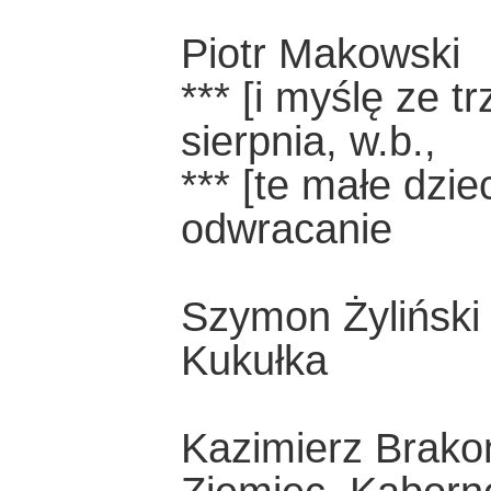
Piotr Makowski
*** [i myślę ze 
sierpnia, w.b.,
*** [te małe dzie
odwracanie
Szymon Żyliński
Kukułka
Kazimierz Brako