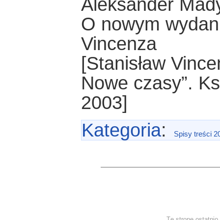
Aleksander Mad
O nowym wydani
Vincenza
[Stanisław Vince
Nowe czasy”. Ks
2003]
Kategoria
:
Spisy treści 2
Tę stronę ostatni