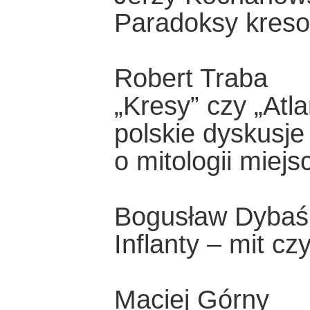
Paradoksy kreso
Robert Traba
„Kresy” czy „At
polskie dyskusje
o mitologii miejs
Bogusław Dybaś
Inflanty – mit cz
Maciej Górny