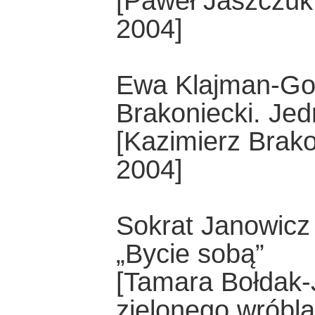
[Paweł Jaszczuk
2004]
Ewa Klajman-Go
Brakoniecki. Jed
[Kazimierz Brako
2004]
Sokrat Janowicz
„Bycie sobą”
[Tamara Bołdak-
zielonego wróbla