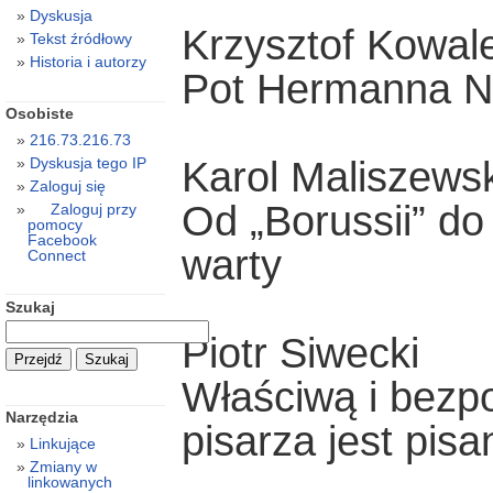
Dyskusja
Krzysztof Kowal
Tekst źródłowy
Historia i autorzy
Pot Hermanna N
Osobiste
216.73.216.73
Karol Maliszewsk
Dyskusja tego IP
Zaloguj się
Od „Borussii” do
Zaloguj przy
pomocy
Facebook
warty
Connect
Szukaj
Piotr Siwecki
Właściwą i bezp
Narzędzia
pisarza jest pisa
Linkujące
Zmiany w
linkowanych