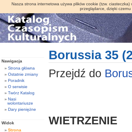
Nasza strona internetowa używa plików cookie (tzw. ciasteczka)
przeglądarce, dzięki czemu
Borussia 35 (
Nawigacja
Strona główna
Przejdź do
Boru
Ostatnie zmiany
Poradnik
O serwisie
Twórz Katalog
Nasi
wolontariusze
Dary pieniężne
WIETRZENIE
Widok
Strona