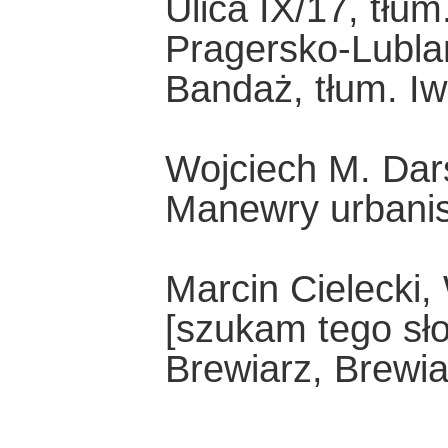
Ulica IX/17, tłu
Pragersko-Lublan
Bandaż, tłum. I
Wojciech M. Dars
Manewry urbanis
Marcin Cielecki, 
[szukam tego sło
Brewiarz, Brewia