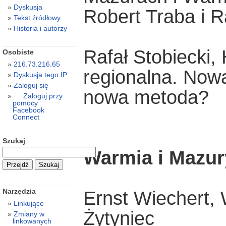
Dyskusja
Robert Traba i R
Tekst źródłowy
Historia i autorzy
Rafał Stobiecki, 
Osobiste
216.73.216.65
regionalna. Nowa
Dyskusja tego IP
Zaloguj się
nowa metoda?
Zaloguj przy
pomocy
Facebook
Connect
Szukaj
Warmia i Mazury
Narzędzia
Ernst Wiechert, 
Linkujące
Żytyniec
Zmiany w
linkowanych