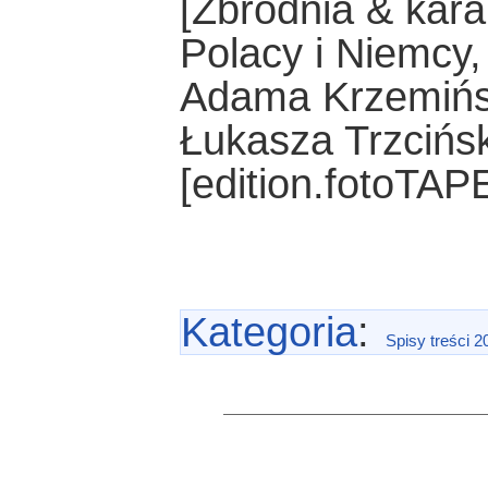
[Zbrodnia & kar
Polacy i Niemcy
Adama Krzemiński
Łukasza Trzcińs
[edition.fotoTA
Kategoria
:
Spisy treści 2