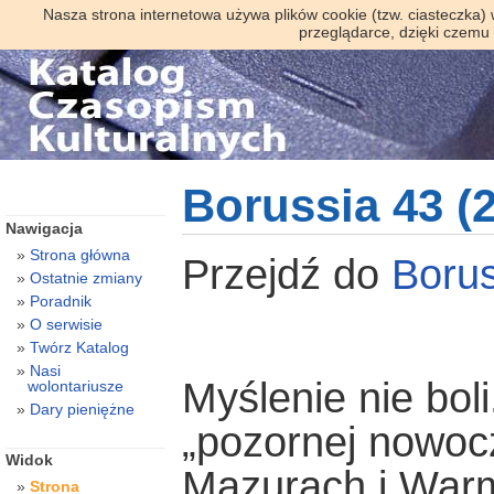
Nasza strona internetowa używa plików cookie (tzw. ciasteczka)
przeglądarce, dzięki czemu
Borussia 43 (
Nawigacja
Strona główna
Przejdź do
Borus
Ostatnie zmiany
Poradnik
O serwisie
Twórz Katalog
Nasi
Myślenie nie boli.
wolontariusze
Dary pieniężne
„pozornej nowoc
Widok
Mazurach i Warm
Strona