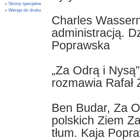
Strony specjalne
Wersja do druku
Charles Wasser
administracją. D
Poprawska
„Za Odrą i Nysą
rozmawia Rafał 
Ben Budar, Za O
polskich Ziem Za
tłum. Kaja Popr