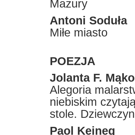
Mazury
Antoni Soduła
Miłe miasto
POEZJA
Jolanta F. Mąk
Alegoria malarst
niebiskim czytaj
stole. Dziewczy
Paol Keineg