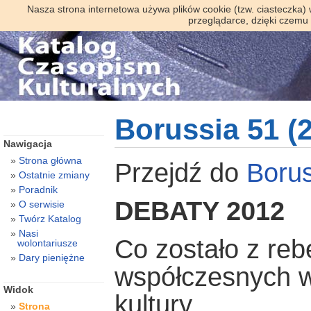
Nasza strona internetowa używa plików cookie (tzw. ciasteczka)
przeglądarce, dzięki czemu
Borussia 51 (
Nawigacja
Strona główna
Przejdź do
Borus
Ostatnie zmiany
Poradnik
DEBATY 2012
O serwisie
Twórz Katalog
Nasi
Co zostało z rebe
wolontariusze
Dary pieniężne
współczesnych 
Widok
kultury
Strona