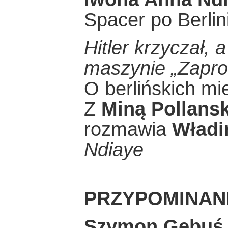
Spacer po Berli
Hitler krzyczał,
maszynie „Zapro
O berlińskich mi
Z
Miną Pollans
rozmawia
Władi
Ndiaye
PRZYPOMINANI
Szymon Gębuś