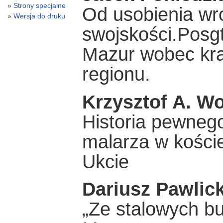
Strony specjalne
Od usobienia wr
Wersja do druku
swojskości.Posg
Mazur wobec kra
regionu.
Krzysztof A. W
Historia pewnego
malarza w koście
Ukcie
Dariusz Pawlick
„Ze stalowych b