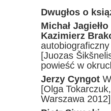
Dwugłos o ksią
Michał Jagiełło
Kazimierz Brak
autobiograficzny
[Juozas Šikšneli
powieść w okruc
Jerzy Cyngot
Wy
[Olga Tokarczuk
Warszawa 2012]