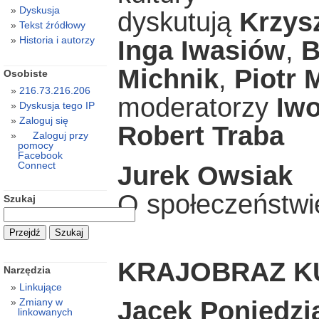
Dyskusja
dyskutują
Krzys
Tekst źródłowy
Historia i autorzy
Inga Iwasiów
,
B
Michnik
,
Piotr 
Osobiste
216.73.216.206
moderatorzy
Iw
Dyskusja tego IP
Zaloguj się
Robert Traba
Zaloguj przy
pomocy
Facebook
Connect
Jurek Owsiak
O społeczeństwi
Szukaj
KRAJOBRAZ 
Narzędzia
Linkujące
Zmiany w
Jacek Poniedzi
linkowanych