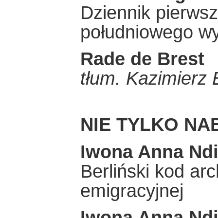
Dziennik pierws
południowego w
Rade de Brest
tłum. Kazimierz 
NIE TYLKO N
Iwona Anna Nd
Berliński kod arc
emigracyjnej
Iwona Anna Nd