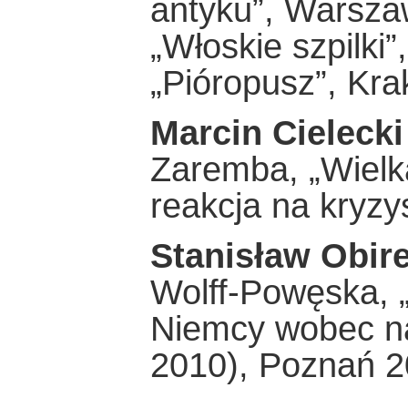
antyku”, Warsza
„Włoskie szpilki
„Pióropusz”, Kr
Marcin Cielecki
Zaremba, „Wielk
reakcja na kryz
Stanisław Obir
Wolff-Powęska, „
Niemcy wobec na
2010), Poznań 2