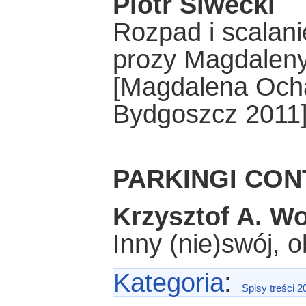
Piotr Siwecki
Rozpad i scalani
prozy Magdalen
[Magdalena Ochał
Bydgoszcz 2011
PARKINGI CON
Krzysztof A. W
Inny (nie)swój, 
Kategoria
:
Spisy treści 2