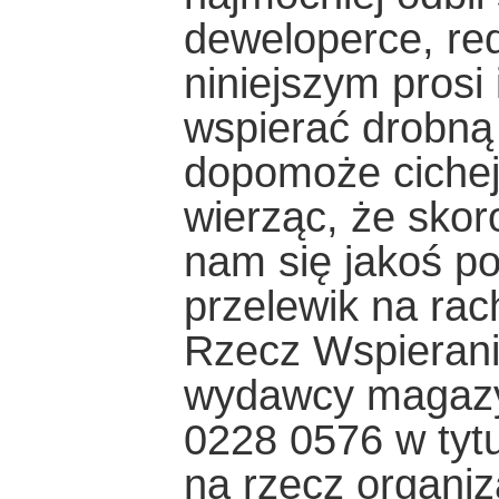
deweloperce, re
niniejszym prosi
wspierać drobną 
dopomoże cichej
wierząc, że skor
nam się jakoś po
przelewik na ra
Rzecz Wspierani
wydawcy magazy
0228 0576 w tyt
na rzecz organiza