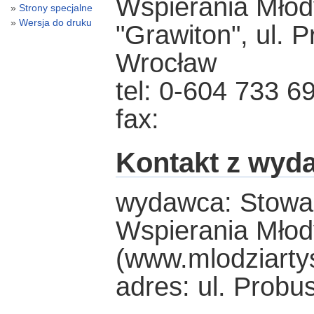
Wspierania Młod
Strony specjalne
Wersja do druku
"Grawiton", ul. 
Wrocław
tel: 0-604 733 6
fax:
Kontakt z wyd
wydawca: Stowa
Wspierania Mło
(www.mlodziartys
adres: ul. Probu