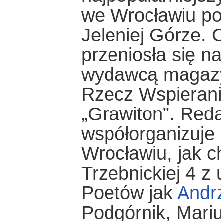
we Wrocławiu po
Jeleniej Górze. 
przeniosła się n
wydawcą magazy
Rzecz Wspierani
„Grawiton”. Reda
współorganizuje 
Wrocławiu, jak 
Trzebnickiej 4 z
Poetów jak
Andr
Podgórnik, Mariu