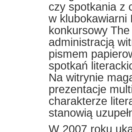
czy spotkania z
w klubokawiarni 
konkursowy The B
administracją w
pismem papierow
spotkań literacki
Na witrynie maga
prezentacje mult
charakterze liter
stanowią uzupeł
W 2007 roku ukaz