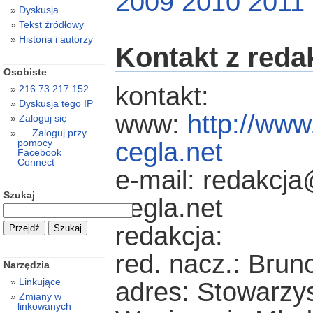
2009
2010
2011
Dyskusja
Tekst źródłowy
Historia i autorzy
Kontakt z reda
Osobiste
kontakt:
216.73.217.152
Dyskusja tego IP
www:
http://ww
Zaloguj się
Zaloguj przy
pomocy
cegla.net
Facebook
Connect
e-mail: redakc
Szukaj
cegla.net
redakcja:
red. nacz.: Brun
Narzędzia
Linkujące
adres: Stowarzy
Zmiany w
linkowanych