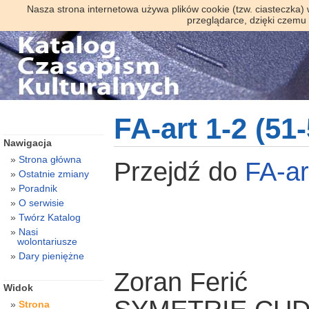
Nasza strona internetowa używa plików cookie (tzw. ciasteczka)
przeglądarce, dzięki czemu
FA-art 1-2 (51
Nawigacja
Strona główna
Przejdź do
FA-a
Ostatnie zmiany
Poradnik
O serwisie
Twórz Katalog
Nasi
wolontariusze
Dary pieniężne
Zoran Ferić
Widok
Strona