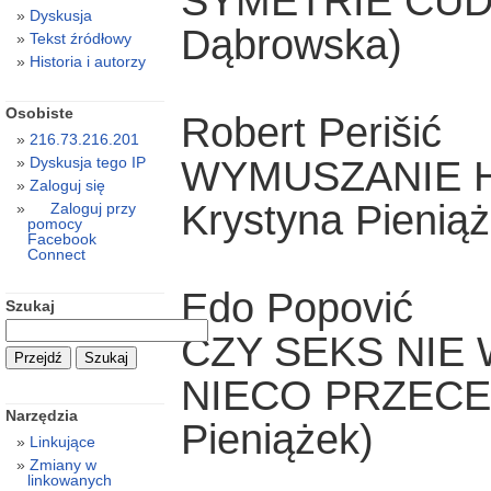
SYMETRIE CUDÓ
Dyskusja
Dąbrowska)
Tekst źródłowy
Historia i autorzy
Osobiste
Robert Perišić
216.73.216.201
WYMUSZANIE H
Dyskusja tego IP
Zaloguj się
Krystyna Pieniąż
Zaloguj przy
pomocy
Facebook
Connect
Edo Popović
Szukaj
CZY SEKS NIE
NIECO PRZECENI
Narzędzia
Pieniążek)
Linkujące
Zmiany w
linkowanych