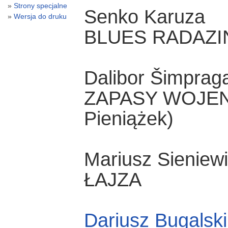
Strony specjalne
Senko Karuza
Wersja do druku
BLUES RADAZINA 
Dalibor Šimprag
ZAPASY WOJENNE
Pieniążek)
Mariusz Sieniew
ŁAJZA
Dariusz Bugalski