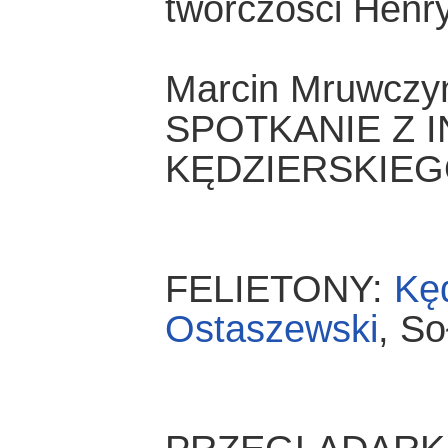
twórczości Henr
Marcin Mruwczy
SPOTKANIE Z 
KĘDZIERSKIE
FELIETONY:
Kę
Ostaszewski
, S