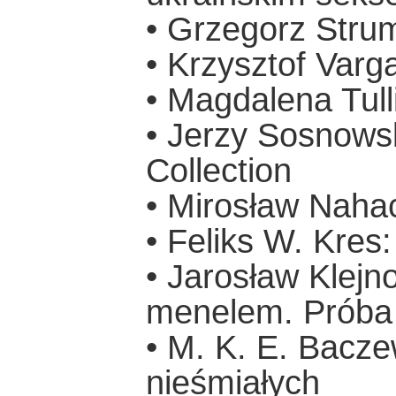
• Grzegorz Stru
• Krzysztof Varg
• Magdalena Tull
• Jerzy Sosnowsk
Collection
• Mirosław Naha
• Feliks W. Kres
• Jarosław Klejn
menelem. Próba a
• M. K. E. Bacze
nieśmiałych