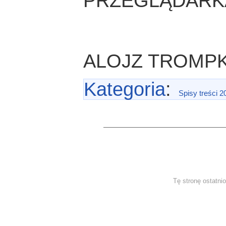
PRZEGLĄDARK
ALOJZ TROMP
Kategoria
:
Spisy treści 2
Tę stronę ostatni