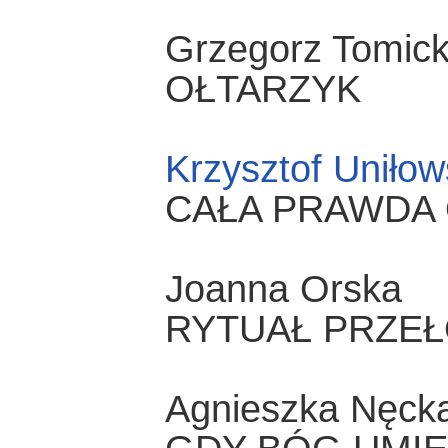
Grzegorz Tomick
OŁTARZYK
Krzysztof Uniłow
CAŁA PRAWDA O
Joanna Orska
RYTUAŁ PRZE
Agnieszka Nęck