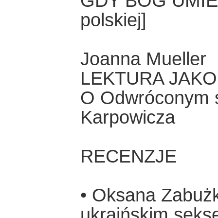
GDY BÓG UMIERA
polskiej]
Joanna Mueller
LEKTURA JAKO
O Odwróconym ś
Karpowicza
RECENZJE
• Oksana Zabużk
ukraińskim sek