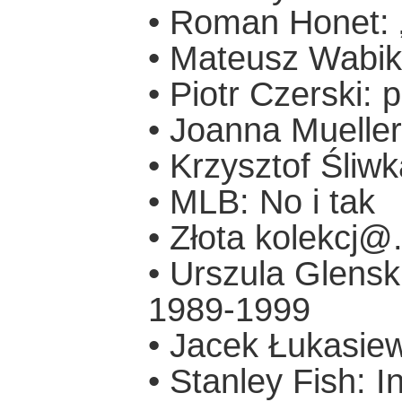
• Roman Honet: 
• Mateusz Wabik:
• Piotr Czerski:
• Joanna Muell
• Krzysztof Śliw
• MLB: No i tak
• Złota kolekcj@
• Urszula Glensk
1989-1999
• Jacek Łukasiew
• Stanley Fish: I