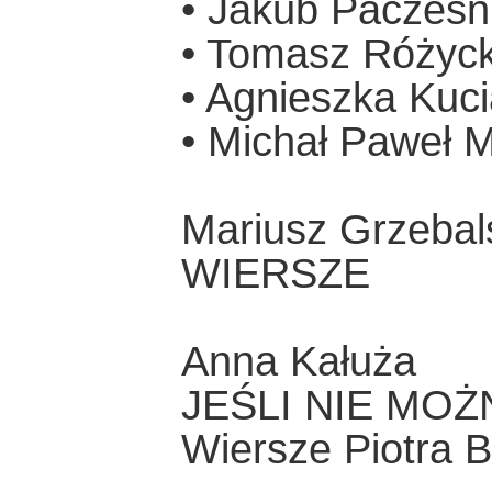
• Jakub Pacześn
• Tomasz Różyck
• Agnieszka Kuc
• Michał Paweł 
Mariusz Grzebal
WIERSZE
Anna Kałuża
JEŚLI NIE MO
Wiersze Piotra B