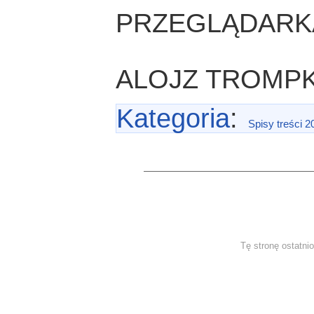
PRZEGLĄDARK
ALOJZ TROMP
Kategoria
:
Spisy treści 2
Tę stronę ostatni