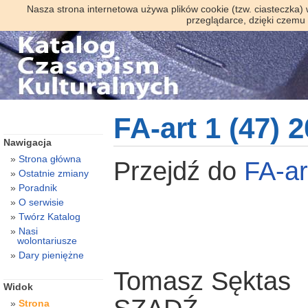
Nasza strona internetowa używa plików cookie (tzw. ciasteczka)
przeglądarce, dzięki czemu
FA-art 1 (47) 
Nawigacja
Strona główna
Przejdź do
FA-a
Ostatnie zmiany
Poradnik
O serwisie
Twórz Katalog
Nasi
wolontariusze
Dary pieniężne
Tomasz Sęktas
Widok
Strona