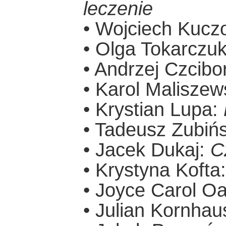
leczenie
• Wojciech Kucz
• Olga Tokarczu
• Andrzej Czcibo
• Karol Maliszew
• Krystian Lupa:
• Tadeusz Zubiń
• Jacek Dukaj:
C
• Krystyna Kofta
• Joyce Carol O
• Julian Kornhau