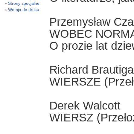
Strony specjalne
Wersja do druku
Przemysław Czap
WOBEC NORMA
O prozie lat dzi
Richard Brautig
WIERSZE (Przeło
Derek Walcott
WIERSZ (Przełoż