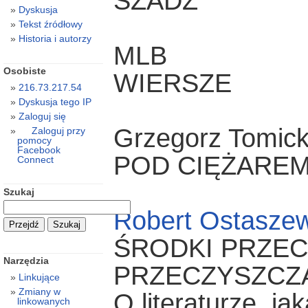
SZADŹ
Dyskusja
Tekst źródłowy
Historia i autorzy
MLB
Osobiste
WIERSZE
216.73.217.54
Dyskusja tego IP
Zaloguj się
Grzegorz Tomick
Zaloguj przy
pomocy
Facebook
POD CIĘŻAREM
Connect
Szukaj
Robert Ostaszew
ŚRODKI PRZEC
Narzędzia
PRZECZYSZCZ
Linkujące
Zmiany w
O literaturze, jak
linkowanych