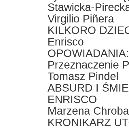
Stawicka-Pireck
Virgilio Piñera
KILKORO DZIECI
Enrisco
OPOWIADANIA: N
Przeznaczenie P
Tomasz Pindel
ABSURD I ŚMIE
ENRISCO
Marzena Chroba
KRONIKARZ UTO