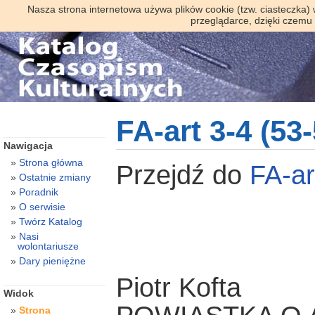
Nasza strona internetowa używa plików cookie (tzw. ciasteczka)
przeglądarce, dzięki czemu
FA-art 3-4 (53
Nawigacja
Strona główna
Przejdź do
FA-a
Ostatnie zmiany
Poradnik
O serwisie
Twórz Katalog
Nasi
wolontariusze
Dary pieniężne
Piotr Kofta
Widok
Strona