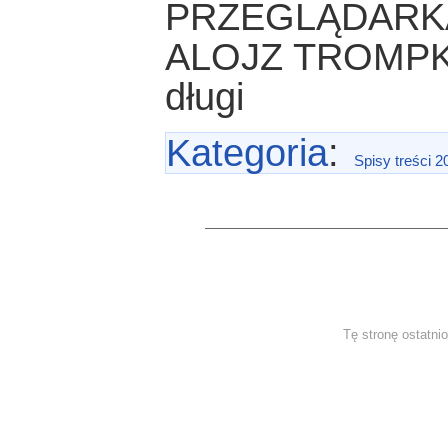
PRZEGLĄDARK
ALOJZ TROMPKA
długi
Kategoria
:
Spisy treści 2
Tę stronę ostatni