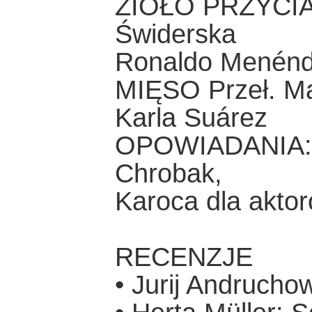
ZIOŁO PRZYCIĄG
Świderska
Ronaldo Menén
MIĘSO Przeł. M
Karla Suárez
OPOWIADANIA: O
Chrobak,
Karoca dla akto
RECENZJE
• Jurij Andrucho