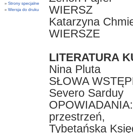
Strony specjalne
WIERSZ
Wersja do druku
Katarzyna Chmi
WIERSZE
LITERATURA 
Nina Pluta
SŁOWA WSTĘP
Severo Sarduy
OPOWIADANIA: B
przestrzeń,
Tybetańska Księ