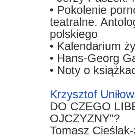
• Pokolenie porn
teatralne. Antol
polskiego
• Kalendarium ży
• Hans-Georg Ga
• Noty o książka
Krzysztof Uniłow
DO CZEGO LIB
OJCZYZNY”?
Tomasz Cieślak-