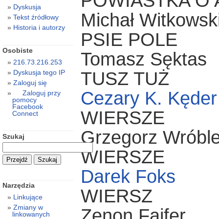
POWIASTKA O 
Dyskusja
Michał Witkowsk
Tekst źródłowy
Historia i autorzy
PSIE POLE
Osobiste
Tomasz Sęktas
216.73.216.253
TUSZ TUŻ
Dyskusja tego IP
Zaloguj się
Cezary K. Kęder
Zaloguj przy
pomocy
Facebook
WIERSZE
Connect
Grzegorz Wróbl
Szukaj
WIERSZE
Darek Foks
Narzędzia
WIERSZ
Linkujące
Zmiany w
Zenon Fajfer
linkowanych