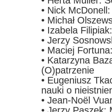
• Herta Müller: 
• Nick McDonell:
• Michał Olszew
• Izabela Filipia
• Jerzy Sosnows
• Maciej Fortuna
• Katarzyna Baza
(O)patrzenie
• Eugeniusz Tka
nauki o nieistnie
• Jean-Noël Vuar
• Jerzy Paszek: