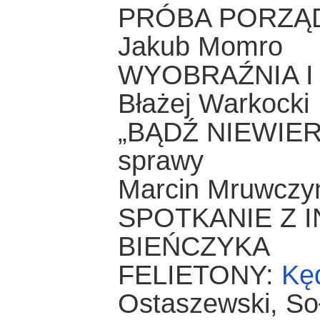
PRÓBA PORZĄ
Jakub Momro
WYOBRAŹNIA I
Błażej Warkocki
„BĄDŹ NIEWIERNY
sprawy
Marcin Mruwczy
SPOTKANIE Z 
BIEŃCZYKA
FELIETONY:
Kę
Ostaszewski, So