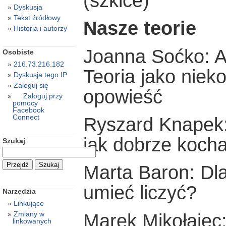
(szkice)
Dyskusja
Tekst źródłowy
Nasze teorie
Historia i autorzy
Joanna Soćko: An
Osobiste
216.73.216.182
Teoria jako niek
Dyskusja tego IP
Zaloguj się
opowieść
Zaloguj przy
pomocy
Facebook
Connect
Ryszard Knapek: 
jak dobrze kochać
Szukaj
Marta Baron: Dl
umieć liczyć?
Narzędzia
Linkujące
Zmiany w
Marek Mikołajec
linkowanych