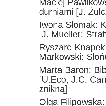
Maciej Pawlikow
durniami [J. Żulc
Iwona Słomak: K
[J. Mueller: Strat
Ryszard Knapek:
Markowski: Słoń
Marta Baron: Bib
[U.Eco, J.C. Carr
znikną]
Olga Filipowska: