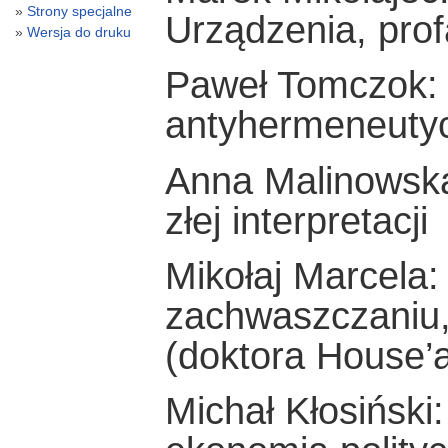
Strony specjalne
Urządzenia, profa
Wersja do druku
Paweł Tomczok:
antyhermeneuty
Anna Malinowska
złej interpretacji
Mikołaj Marcela:
zachwaszczaniu,
(doktora House’
Michał Kłosiński: