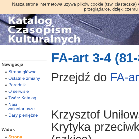
Nasza strona internetowa używa plików cookie (tzw. ciasteczka)
przeglądarce, dzięki czemu
FA-art 3-4 (81
Nawigacja
Strona główna
Przejdź do
FA-a
Ostatnie zmiany
Poradnik
O serwisie
Twórz Katalog
Nasi
wolontariusze
Krzysztof Uniłow
Dary pieniężne
Krytyka przeciw
Widok
Strona