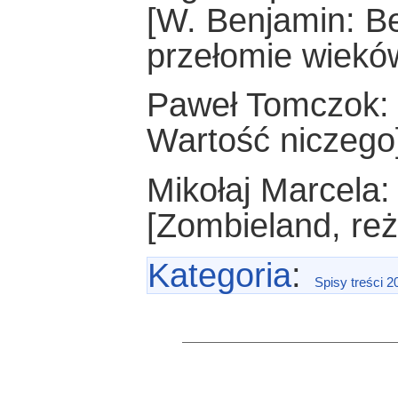
[W. Benjamin: Be
przełomie wiekó
Paweł Tomczok: 
Wartość niczego
Mikołaj Marcela
[Zombieland, reż.
Kategoria
:
Spisy treści 2