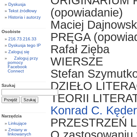
ORIGINARIUM
Dyskusja
(opowiadanie)
Tekst źródłowy
Historia i autorzy
Maciej Dajnowsk
Osobiste
PRĘGA (opowiad
216.73.216.33
Rafał Zięba
Dyskusja tego IP
Zaloguj się
WIERSZE
Zaloguj przy
pomocy
Facebook
Stefan Szymutk
Connect
DZIEŁO LITER
Szukaj
TEORII LITERA
Konrad C. Kęder
Narzędzia
PRZESTRZEŃ L
Linkujące
Zmiany w
O zastosowaniu 
linkowanych