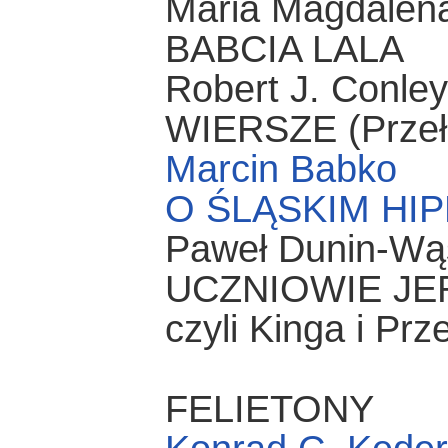
Maria Magdalen
BABCIA LALA
Robert J. Conley
WIERSZE (Przeł.
Marcin Babko
O ŚLĄSKIM HI
Paweł Dunin-Wą
UCZNIOWIE J
czyli Kinga i Pr
FELIETONY