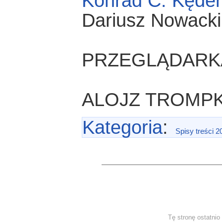
Konrad C. Kęder
Dariusz Nowack
PRZEGLĄDARK
ALOJZ TROMP
Kategoria
:
Spisy treści 2
Tę stronę ostatni