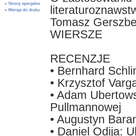
Strony specjalne
literaturoznawstw
Wersja do druku
Tomasz Gerszbe
WIERSZE
RECENZJE
• Bernhard Schli
• Krzysztof Varga
• Adam Ubertows
Pullmannowej
• Augustyn Baran
• Daniel Odija: U