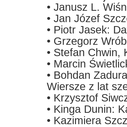
• Janusz L. Wiś
• Jan Józef Szcz
• Piotr Jasek: D
• Grzegorz Wrób
• Stefan Chwin, 
• Marcin Świetli
• Bohdan Zadura:
Wiersze z lat sz
• Krzysztof Siwc
• Kinga Dunin: K
• Kazimiera Szc