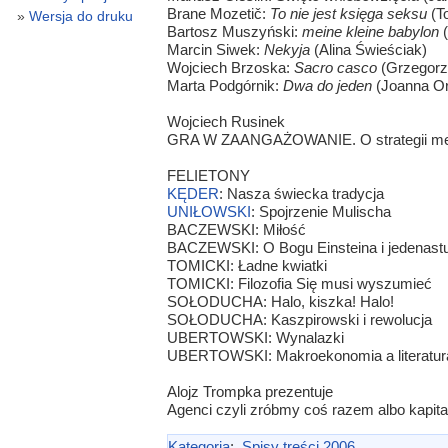
Brane Mozetič:
To nie jest księga seksu
(T
Wersja do druku
Bartosz Muszyński:
meine kleine babylon
(
Marcin Siwek:
Nekyja
(Alina Świeściak)
Wojciech Brzoska:
Sacro casco
(Grzegorz
Marta Podgórnik:
Dwa do jeden
(Joanna O
Wojciech Rusinek
GRA W ZAANGAŻOWANIE. O strategii medial
FELIETONY
KĘDER
: Nasza świecka tradycja
UNIŁOWSKI
: Spojrzenie Mulischa
BACZEWSKI: Miłość
BACZEWSKI: O Bogu Einsteina i jedenastu
TOMICKI: Ładne kwiatki
TOMICKI: Filozofia Się musi wyszumieć
SOŁODUCHA: Halo, kiszka! Halo!
SOŁODUCHA: Kaszpirowski i rewolucja
UBERTOWSKI: Wynalazki
UBERTOWSKI: Makroekonomia a literatur
Alojz Trompka prezentuje
Agenci czyli zróbmy coś razem albo kapita
Kategoria
:
Spisy treści 2006