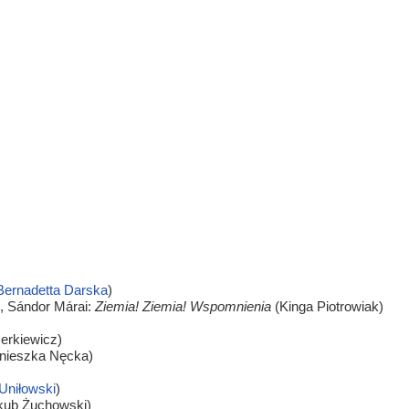
ernadetta Darska
)
, Sándor Márai:
Ziemia! Ziemia! Wspomnienia
(Kinga Piotrowiak)
erkiewicz)
nieszka Nęcka)
Uniłowski
)
kub Żuchowski)