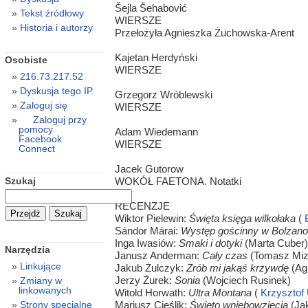
Šejla Šehabović
Tekst źródłowy
WIERSZE
Historia i autorzy
Przełożyła Agnieszka Żuchowska-Arent
Kajetan Herdyński
Osobiste
WIERSZE
216.73.217.52
Dyskusja tego IP
Grzegorz Wróblewski
Zaloguj się
WIERSZE
Zaloguj przy
pomocy
Adam Wiedemann
Facebook
WIERSZE
Connect
Jacek Gutorow
Szukaj
WOKÓŁ FAETONA. Notatki
RECENZJE
Wiktor Pielewin:
Święta księga wilkołaka
(
B
Sándor Márai:
Występ gościnny w Bolzano
Inga Iwasiów:
Smaki i dotyki
(Marta Cuber)
Narzędzia
Janusz Anderman:
Cały czas
(Tomasz Miz
Linkujące
Jakub Żulczyk:
Zrób mi jakąś krzywdę
(Ag
Jerzy Żurek:
Sonia
(Wojciech Rusinek)
Zmiany w
linkowanych
Witold Horwath:
Ultra Montana
(
Krzysztof 
Mariusz Cieślik:
Święto wniebowzięcia
(Ja
Strony specjalne