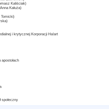
omasz Kaliściak)
Anna Kałuża)
 Tomicki)
rska)
nej i krytycznej Korporacji Ha!art
 apostołach
a
ł społeczny