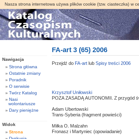
Nasza strona internetowa używa plików cookie (tzw. ciasteczka) w c
FA-art 3 (65) 2006
Nawigacja
Przejdź do
FA-art
lub
Spisy treści 2006
Strona główna
Ostatnie zmiany
Poradnik
O serwisie
Krzysztof Uniłowski
Twórz Katalog
POZA ZASADĄ AUTONOMII. Z przygód świado
Nasi
wolontariusze
Adam Ubertowski
Dary pieniężne
Trans-Syberia (fragment powieści)
Widok
Miłka O. Malzahn
Fronasz i Martyniec (opowiadanie)
Strona
Dyskusja