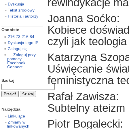
rewindykacje ma
Dyskusja
Tekst źródłowy
Joanna Soćko:
Historia i autorzy
Kobiece doświadc
Osobiste
216.73.216.84
czyli jak teologia
Dyskusja tego IP
Zaloguj się
Katarzyna Szopa
Zaloguj przy
pomocy
Facebook
Uświęcanie świat
Connect
feministyczna te
Szukaj
Rafał Zawisza:
Subtelny ateizm J
Narzędzia
Linkujące
Piotr Bogalecki:
Zmiany w
linkowanych