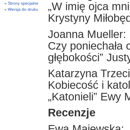
„W imię ojca mnie
Strony specjalne
Wersja do druku
Krystyny Miłobęd
Joanna Mueller:
Czy poniechała c
głębokości” Just
Katarzyna Trzeci
Kobiecość i kato
„Katonieli” Ewy 
Recenzje
Ewa Majewska: