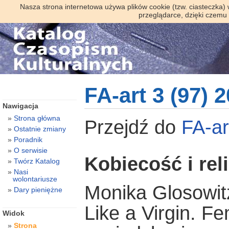
Nasza strona internetowa używa plików cookie (tzw. ciasteczka)
przeglądarce, dzięki czemu
FA-art 3 (97) 
Nawigacja
Strona główna
Przejdź do
FA-ar
Ostatnie zmiany
Poradnik
O serwisie
Kobiecość i rel
Twórz Katalog
Nasi
wolontariusze
Monika Glosowit
Dary pieniężne
Like a Virgin. F
Widok
Strona