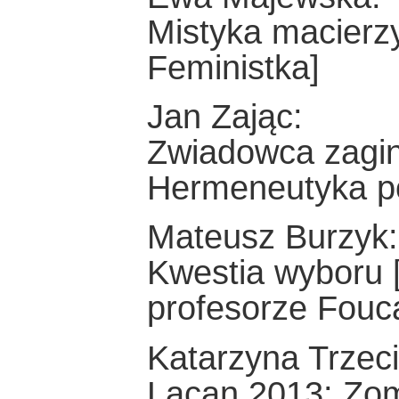
Mistyka macierzy
Feministka]
Jan Zając:
Zwiadowca zagini
Hermeneutyka p
Mateusz Burzyk:
Kwestia wyboru [
profesorze Fouca
Katarzyna Trzeci
Lacan 2013: Zomb