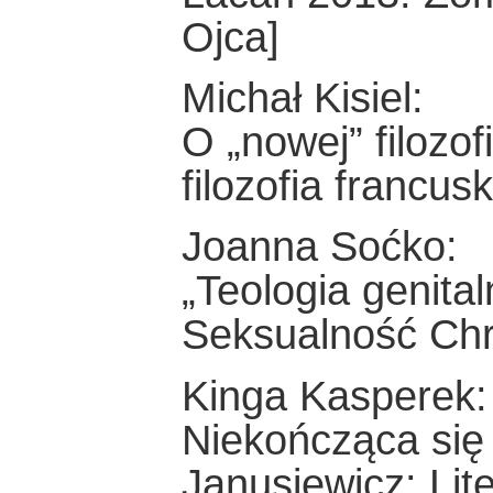
Ojca]
Michał Kisiel:
O „nowej” filozof
filozofia francus
Joanna Soćko:
„Teologia genital
Seksualność Chr
Kinga Kasperek:
Niekończąca się 
Janusiewicz: Lit