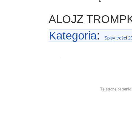
ALOJZ TROMP
Kategoria
:
Spisy treści 2
Tę stronę ostatni