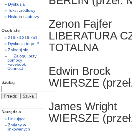
BERLIN (przeł. 
Dyskusja
Tekst źródłowy
Historia i autorzy
Zenon Fajfer
Osobiste
LIBERATURA C
216.73.216.251
TOTALNA
Dyskusja tego IP
Zaloguj się
Zaloguj przy
pomocy
Facebook
Edwin Brock
Connect
WIERSZE (przeł.
Szukaj
James Wright
Narzędzia
WIERSZE (przeł.
Linkujące
Zmiany w
linkowanych