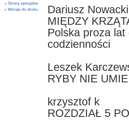
Strony specjalne
Dariusz Nowacki
Wersja do druku
MIĘDZY KRZĄ
Polska proza lat
codzienności
Leszek Karczew
RYBY NIE UMI
krzysztof k
ROZDZIAŁ 5 PO