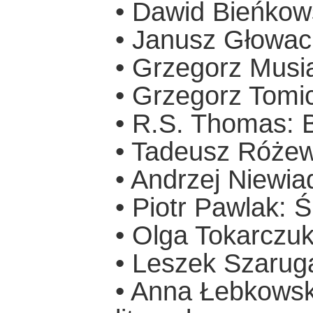
• Dawid Bieńkows
• Janusz Głowack
• Grzegorz Musia
• Grzegorz Tomic
• R.S. Thomas: B
• Tadeusz Różew
• Andrzej Niewi
• Piotr Pawlak: 
• Olga Tokarczuk:
• Leszek Szaruga
• Anna Łebkowska