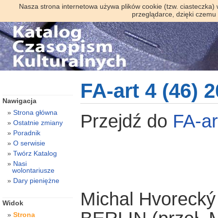
Nasza strona internetowa używa plików cookie (tzw. ciasteczka)
przeglądarce, dzięki czemu
FA-art 4 (46) 
Nawigacja
Strona główna
Przejdź do
FA-a
Ostatnie zmiany
Poradnik
O serwisie
Twórz Katalog
Nasi
wolontariusze
Dary pieniężne
Michal Hvorecký
Widok
Strona