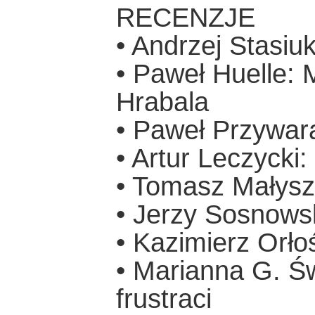
RECENZJE
• Andrzej Stasiu
• Paweł Huelle: 
Hrabala
• Paweł Przywar
• Artur Leczycki:
• Tomasz Małysz
• Jerzy Sosnowsk
• Kazimierz Orł
• Marianna G. Ś
frustraci