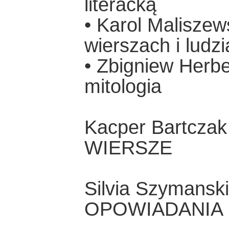
literacką
• Karol Maliszew
wierszach i ludz
• Zbigniew Herbe
mitologia
Kacper Bartczak
WIERSZE
Silvia Szymanski
OPOWIADANIA (p