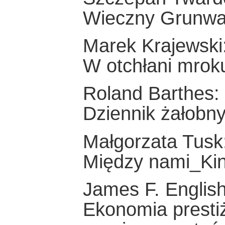
Wieczny Grunwa
Marek Krajewski
W otchłani mroku
Roland Barthes:
Dziennik żałobn
Małgorzata Tusk
Między nami_Ki
James F. English
Ekonomia prestiż