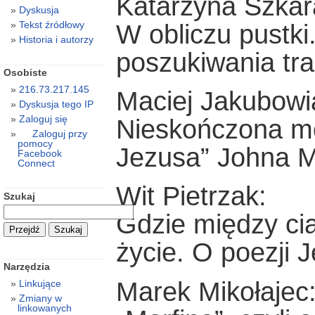
Katarzyna Szkar
Dyskusja
Tekst źródłowy
W obliczu pustki
Historia i autorzy
poszukiwania tr
Osobiste
216.73.217.145
Maciej Jakubowi
Dyskusja tego IP
Zaloguj się
Nieskończona mo
Zaloguj przy
pomocy
Jezusa” Johna M
Facebook
Connect
Wit Pietrzak:
Szukaj
Gdzie między ci
życie. O poezji 
Narzędzia
Marek Mikołajec
Linkujące
Zmiany w
linkowanych