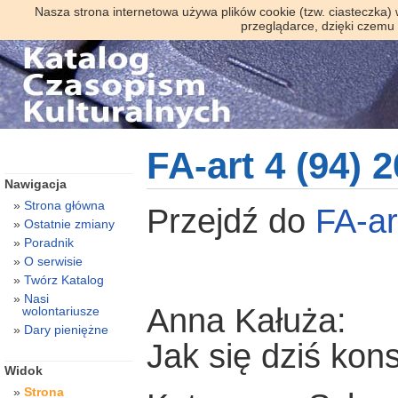
Nasza strona internetowa używa plików cookie (tzw. ciasteczka)
przeglądarce, dzięki czemu
FA-art 4 (94) 
Nawigacja
Strona główna
Przejdź do
FA-ar
Ostatnie zmiany
Poradnik
O serwisie
Twórz Katalog
Nasi
Anna Kałuża:
wolontariusze
Dary pieniężne
Jak się dziś kon
Widok
Strona