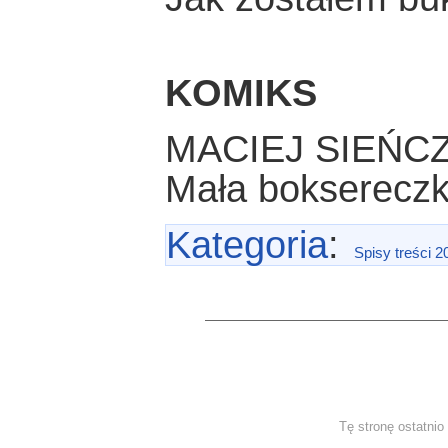
KOMIKS
MACIEJ SIEŃC
Mała bokserecz
Kategoria
:
Spisy treści 2
Tę stronę ostatni