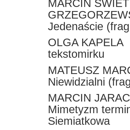
MARCIN ŚWIETL
GRZEGORZEW
Jedenaście (fra
OLGA KAPELA
tekstomirku
MATEUSZ MAR
Niewidzialni (fr
MARCIN JARA
Mimetyzm termin
Siemiatkowa