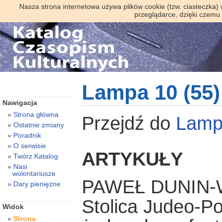
Nasza strona internetowa używa plików cookie (tzw. ciasteczka)
przeglądarce, dzięki czemu
Lampa 10 (55)
Nawigacja
Strona główna
Przejdź do
Lamp
Ostatnie zmiany
Poradnik
O serwisie
ARTYKUŁY
Twórz Katalog
Nasi
wolontariusze
PAWEŁ DUNIN
Dary pieniężne
Stolica Judeo-Po
Widok
Strona