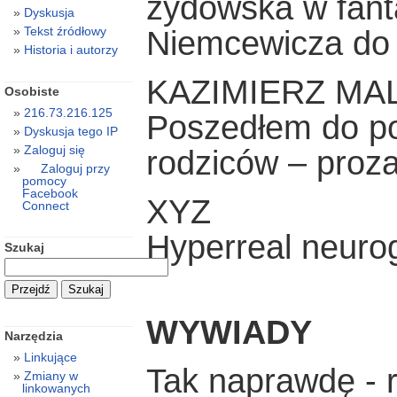
żydowska w fanta
Dyskusja
Tekst źródłowy
Niemcewicza do
Historia i autorzy
KAZIMIERZ MA
Osobiste
216.73.216.125
Poszedłem do po
Dyskusja tego IP
Zaloguj się
rodziców – proz
Zaloguj przy
pomocy
Facebook
XYZ
Connect
Hyperreal neuro
Szukaj
WYWIADY
Narzędzia
Linkujące
Tak naprawdę -
Zmiany w
linkowanych