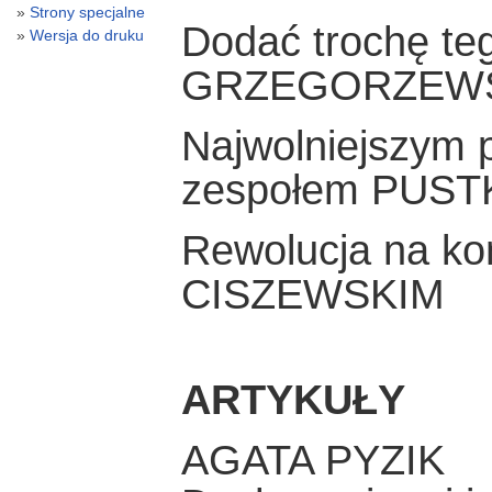
Strony specjalne
Dodać trochę te
Wersja do druku
GRZEGORZEW
Najwolniejszym 
zespołem PUST
Rewolucja na k
CISZEWSKIM
ARTYKUŁY
AGATA PYZIK