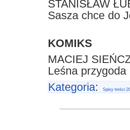
STANISŁAW ŁU
Sasza chce do J
KOMIKS
MACIEJ SIEŃC
Leśna przygoda
Kategoria
:
Spisy treści 2