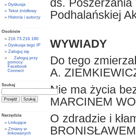
ds. Poszerzania
Dyskusja
Tekst źródłowy
Podhalańskiej A
Historia i autorzy
Osobiste
216.73.216.180
WYWIADY
Dyskusja tego IP
Zaloguj się
Do tego zmierz
Zaloguj przy
pomocy
Facebook
A. ZIEMKIEWI
Connect
Szukaj
Nie ma życia be
MARCINEM WO
O zdradzie i kła
Narzędzia
Linkujące
BRONISŁAWEM
Zmiany w
linkowanych