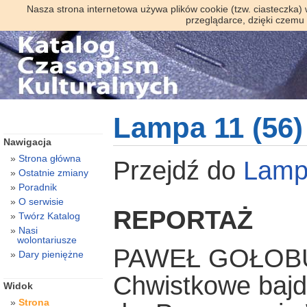
Nasza strona internetowa używa plików cookie (tzw. ciasteczka)
przeglądarce, dzięki czemu
Lampa 11 (56)
Nawigacja
Strona główna
Przejdź do
Lamp
Ostatnie zmiany
Poradnik
O serwisie
REPORTAŻ
Twórz Katalog
Nasi
wolontariusze
PAWEŁ GOŁOB
Dary pieniężne
Chwistkowe bajdy
Widok
Strona