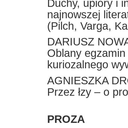
Duchy, upiory i 
najnowszej litera
(Pilch, Varga, K
DARIUSZ NOW
Oblany egzamin 
kuriozalnego wy
AGNIESZKA DR
Przez łzy – o pr
PROZA