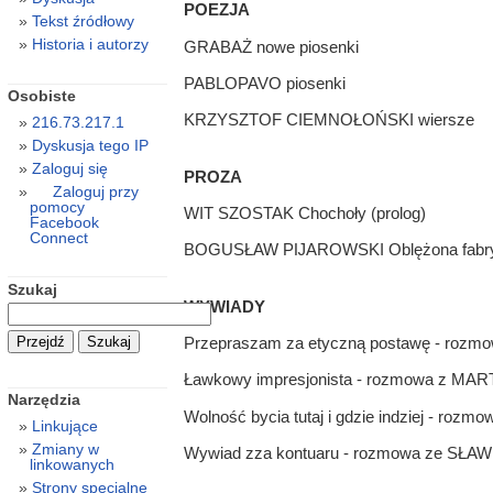
POEZJA
Tekst źródłowy
Historia i autorzy
GRABAŻ nowe piosenki
PABLOPAVO piosenki
Osobiste
KRZYSZTOF CIEMNOŁOŃSKI wiersze
216.73.217.1
Dyskusja tego IP
Zaloguj się
PROZA
Zaloguj przy
pomocy
WIT SZOSTAK Chochoły (prolog)
Facebook
Connect
BOGUSŁAW PĲAROWSKI Oblężona fabry
Szukaj
WYWIADY
Przepraszam za etyczną postawę - roz
Ławkowy impresjonista - rozmowa z M
Narzędzia
Wolność bycia tutaj i gdzie indziej - 
Linkujące
Zmiany w
Wywiad zza kontuaru - rozmowa ze SŁA
linkowanych
Strony specjalne