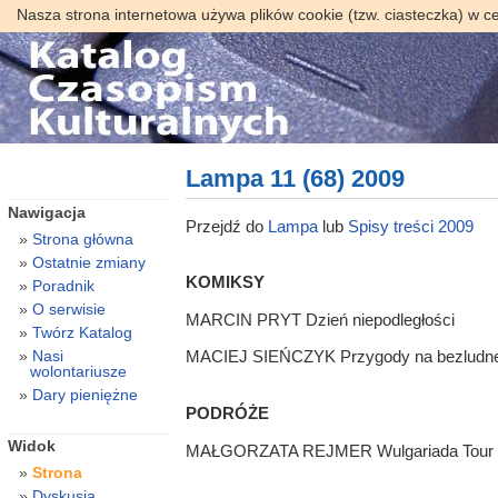
Nasza strona internetowa używa plików cookie (tzw. ciasteczka) w c
Lampa 11 (68) 2009
Nawigacja
Przejdź do
Lampa
lub
Spisy treści 2009
Strona główna
Ostatnie zmiany
KOMIKSY
Poradnik
O serwisie
MARCIN PRYT Dzień niepodległości
Twórz Katalog
Nasi
MACIEJ SIEŃCZYK Przygody na bezludnej
wolontariusze
Dary pieniężne
PODRÓŻE
Widok
MAŁGORZATA REJMER Wulgariada Tour
Strona
Dyskusja