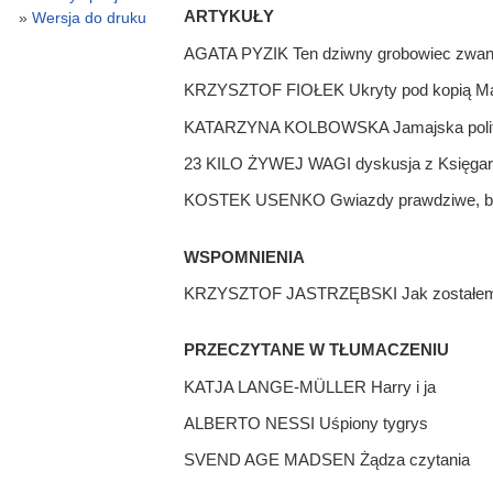
ARTYKUŁY
Wersja do druku
AGATA PYZIK Ten dziwny grobowiec zwany 
KRZYSZTOF FIOŁEK Ukryty pod kopią Male
KATARZYNA KOLBOWSKA Jamajska polity
23 KILO ŻYWEJ WAGI dyskusja z Księgar
KOSTEK USENKO Gwiazdy prawdziwe, bo nie
WSPOMNIENIA
KRZYSZTOF JASTRZĘBSKI Jak zostałem 
PRZECZYTANE W TŁUMACZENIU
KATJA LANGE-MÜLLER Harry i ja
ALBERTO NESSI Uśpiony tygrys
SVEND AGE MADSEN Żądza czytania