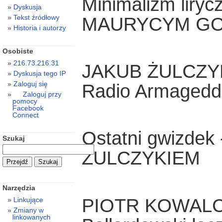
Minimalizm liryc
Dyskusja
Tekst źródłowy
MAURYCYM GO
Historia i autorzy
Osobiste
216.73.216.31
JAKUB ŻULCZY
Dyskusja tego IP
Zaloguj się
Radio Armaged
Zaloguj przy
pomocy
Facebook
Connect
Ostatni gwizde
Szukaj
ŻULCZYKIEM
Narzędzia
PIOTR KOWAL
Linkujące
Zmiany w
linkowanych