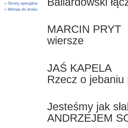
Ballardowski łąc
Strony specjalne
Wersja do druku
MARCIN PRYT
wiersze
JAŚ KAPELA
Rzecz o jebaniu p
Jesteśmy jak sł
ANDRZEJEM S