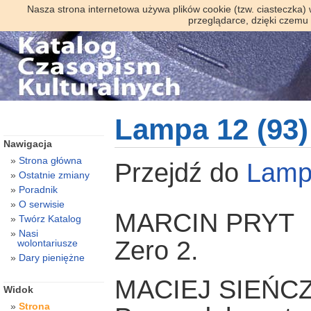
Nasza strona internetowa używa plików cookie (tzw. ciasteczka)
przeglądarce, dzięki czemu
Lampa 12 (93)
Nawigacja
Strona główna
Przejdź do
Lamp
Ostatnie zmiany
Poradnik
O serwisie
MARCIN PRYT
Twórz Katalog
Nasi
Zero 2.
wolontariusze
Dary pieniężne
MACIEJ SIEŃC
Widok
Strona