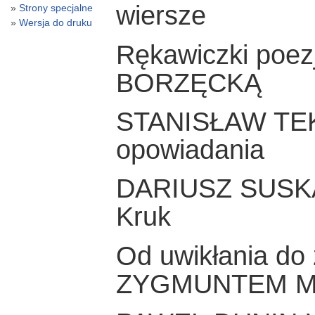
wiersze
Strony specjalne
Wersja do druku
Rękawiczki poe
BORZĘCKĄ
STANISŁAW TEK
opowiadania
DARIUSZ SUSK
Kruk
Od uwikłania do
ZYGMUNTEM M