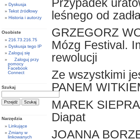
Przypadek urato
Dyskusja
Tekst źródłowy
leśnego od zadł
Historia i autorzy
GRZEGORZ WO
Osobiste
216.73.216.75
Mózg Festival. I
Dyskusja tego IP
Zaloguj się
rewolucji
Zaloguj przy
pomocy
Facebook
Ze wszystkimi j
Connect
PANEM WITKIE
Szukaj
MAREK SIEPR
Diapat
Narzędzia
Linkujące
JOANNA BORZ
Zmiany w
linkowanych