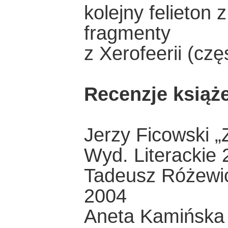
kolejny felieton
fragmenty
z Xerofeerii (cz
Recenzje książ
Jerzy Ficowski 
Wyd. Literackie
Tadeusz Różewic
2004
Aneta Kamińska 