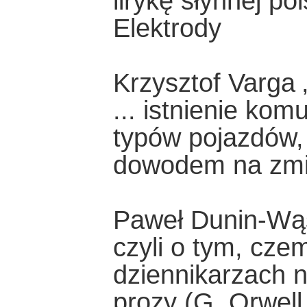
lirykę słynnej po
Elektrody
Krzysztof Varga „
... istnienie kom
typów pojazdów, 
dowodem na zmie
Paweł Dunin-Wąs
czyli o tym, cze
dziennikarzach 
prozy (G. Orwell,