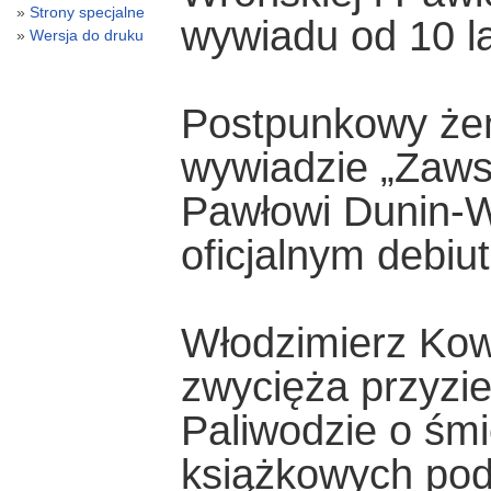
Strony specjalne
wywiadu od 10 la
Wersja do druku
Postpunkowy żeń
wywiadzie „Zaws
Pawłowi Dunin-W
oficjalnym debi
Włodzimierz Kow
zwycięża przyzi
Paliwodzie o śmi
książkowych pod