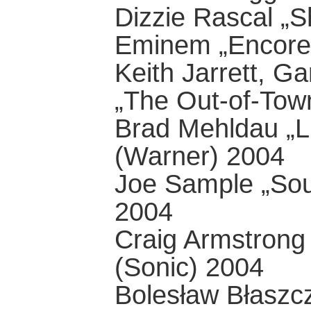
Dizzie Rascal „
Eminem „Encore”
Keith Jarrett, G
„The Out-of-To
Brad Mehldau „L
(Warner) 2004
Joe Sample „Sou
2004
Craig Armstrong
(Sonic) 2004
Bolesław Błaszc