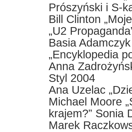
Prószyński i S-k
Bill Clinton „Moj
„U2 Propaganda
Basia Adamczyk 
„Encyklopedia p
Anna Zadrożyńsk
Styl 2004
Ana Uzelac „Dzie
Michael Moore „S
krajem?” Sonia 
Marek Raczkowsk