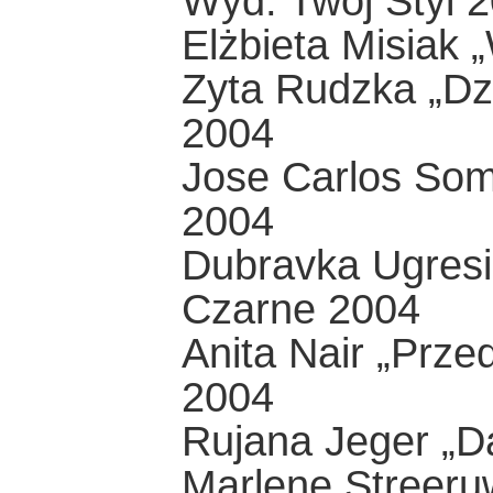
Wyd. Twój Styl 
Elżbieta Misiak 
Zyta Rudzka „Dz
2004
Jose Carlos Som
2004
Dubravka Ugresic
Czarne 2004
Anita Nair „Przed
2004
Rujana Jeger „D
Marlene Streeruw