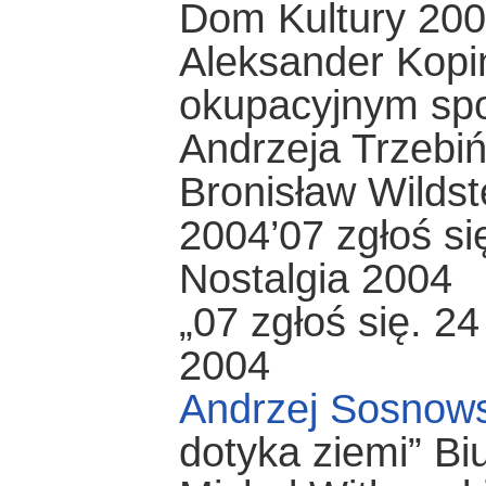
Dom Kultury 20
Aleksander Kopiń
okupacyjnym spo
Andrzeja Trzebi
Bronisław Wildste
2004’07 zgłoś si
Nostalgia 2004
„07 zgłoś się. 2
2004
Andrzej Sosnows
dotyka ziemi” Bi