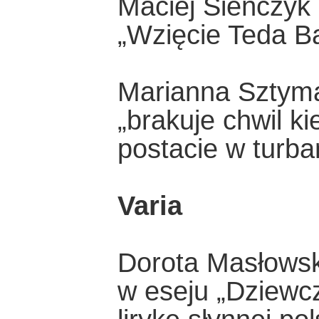
Maciej Sieńczyk
„Wzięcie Teda B
Marianna Sztym
„brakuje chwil k
postacie w turb
Varia
Dorota Masłows
w eseju „Dziewcz