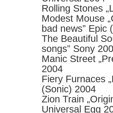
Rolling Stones „
Modest Mouse „G
bad news” Epic 
The Beautiful S
songs” Sony 20
Manic Street „Pr
2004
Fiery Furnaces 
(Sonic) 2004
Zion Train „Orig
Universal Egg 2