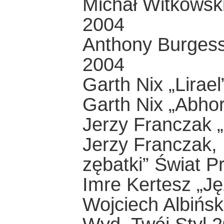
Michał Witkowski
2004
Anthony Burgess
2004
Garth Nix „Lirae
Garth Nix „Abho
Jerzy Franczak
Jerzy Franczak, P
zębatki” Świat 
Imre Kertesz „J
Wojciech Albińsk