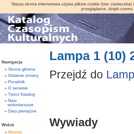
Nasza strona internetowa używa plików cookie (tzw. ciasteczka)
przeglądarce, dzięki czemu
Lampa 1 (10) 
Nawigacja
Strona główna
Przejdź do
Lam
Ostatnie zmiany
Poradnik
O serwisie
Twórz Katalog
Nasi
wolontariusze
Dary pieniężne
Wywiady
Widok
Strona