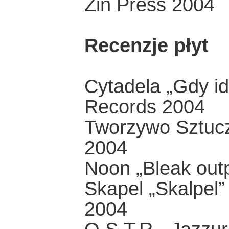
Zin Press 2004
Recenzje płyt
Cytadela „Gdy id
Records 2004
Tworzywo Sztucz
2004
Noon „Bleak outp
Skapel „Skalpel”
2004