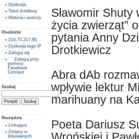
Dyskusja
Sławomir Shuty 
Tekst źródłowy
Historia i autorzy
życia zwierząt” 
Osobiste
pytania Anny Dzi
216.73.217.95
Drotkiewicz
Dyskusja tego IP
Zaloguj się
Zaloguj przy
pomocy
Facebook
Abra dAb rozma
Connect
wpływie lektur M
Szukaj
marihuany na Ka
Narzędzia
Poeta Dariusz S
Linkujące
Zmiany w
Wrońskiej i Paw
linkowanych