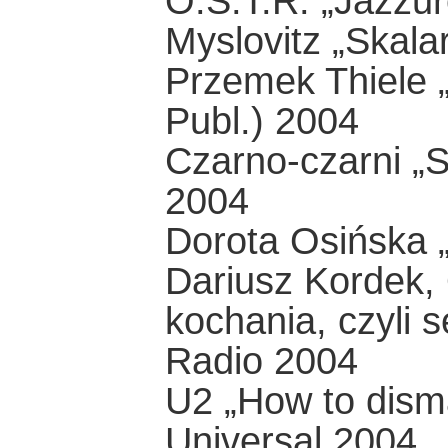
O.S.T.R. „Jazzur
Myslovitz „Skala
Przemek Thiele 
Publ.) 2004
Czarno-czarni „S
2004
Dorota Osińska „
Dariusz Kordek,
kochania, czyli 
Radio 2004
U2 „How to dism
Universal 2004