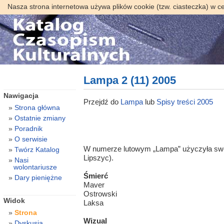
Nasza strona internetowa używa plików cookie (tzw. ciasteczka) w c
Lampa 2 (11) 2005
Nawigacja
Przejdź do
Lampa
lub
Spisy treści 2005
Strona główna
Ostatnie zmiany
Poradnik
O serwisie
W numerze lutowym „Lampa” użyczyła swoi
Twórz Katalog
Lipszyc).
Nasi
wolontariusze
Śmierć
Dary pieniężne
Maver
Ostrowski
Widok
Laksa
Strona
Wizual
Dyskusja