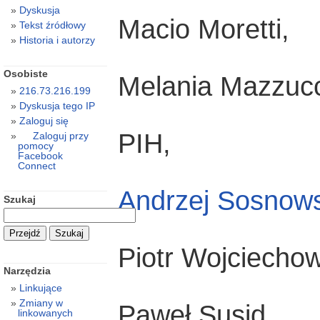
Dyskusja
Macio Moretti,
Tekst źródłowy
Historia i autorzy
Osobiste
Melania Mazzuc
216.73.216.199
Dyskusja tego IP
Zaloguj się
PIH,
Zaloguj przy
pomocy
Facebook
Connect
Andrzej Sosnows
Szukaj
Piotr Wojciechow
Narzędzia
Linkujące
Zmiany w
Paweł Susid,
linkowanych