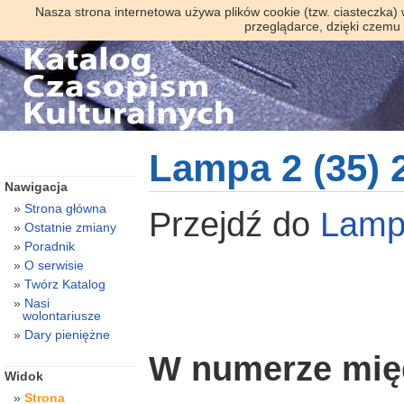
Nasza strona internetowa używa plików cookie (tzw. ciasteczka)
przeglądarce, dzięki czemu
Lampa 2 (35) 
Nawigacja
Strona główna
Przejdź do
Lam
Ostatnie zmiany
Poradnik
O serwisie
Twórz Katalog
Nasi
wolontariusze
Dary pieniężne
W numerze mię
Widok
Strona