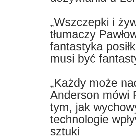
„Wszczepki i żyw
tłumaczy Pawłow
fantastyka posił
musi być fantas
„Każdy może nac
Anderson mówi R
tym, jak wychowy
technologie wpł
sztuki