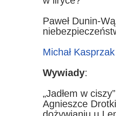
w liryce?”
Paweł Dunin-Wąsow
niebezpieczeńst
Michał Kasprzak
Wywiady
:
„Jadłem w ciszy
Agnieszce Drotki
dożywianiu u Lem