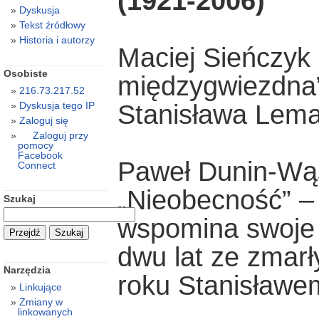
(1921-2006)
Dyskusja
Tekst źródłowy
Historia i autorzy
Maciej Sieńczyk
Osobiste
międzygwiezdna”
216.73.217.52
Stanisława Lem
Dyskusja tego IP
Zaloguj się
Zaloguj przy
pomocy
Facebook
Paweł Dunin-Wą
Connect
„Nieobecność” –
Szukaj
wspomina swoje 
dwu lat ze zmar
Narzędzia
roku Stanisław
Linkujące
Zmiany w
linkowanych