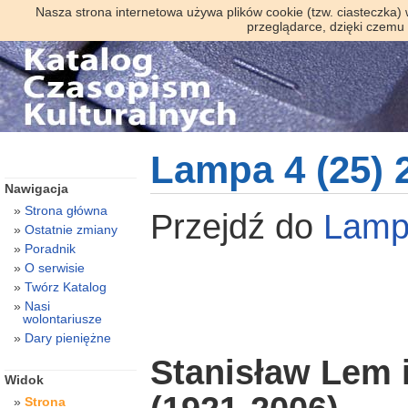
Nasza strona internetowa używa plików cookie (tzw. ciasteczka)
przeglądarce, dzięki czemu
Lampa 4 (25) 
Nawigacja
Strona główna
Przejdź do
Lam
Ostatnie zmiany
Poradnik
O serwisie
Twórz Katalog
Nasi
wolontariusze
Dary pieniężne
Stanisław Lem
Widok
Strona