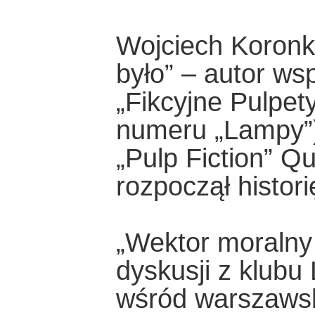
Wojciech Koronki
było” – autor ws
„Fikcyjne Pulpe
numeru „Lampy”),
„Pulp Fiction” Qu
rozpoczął histor
„Wektor moralny
dyskusji z klub
wśród warszawski