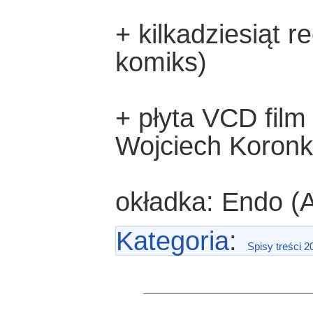
+ kilkadziesiąt r
komiks)
+ płyta VCD film 
Wojciech Koronk
okładka: Endo (
Kategoria
:
Spisy treści 2