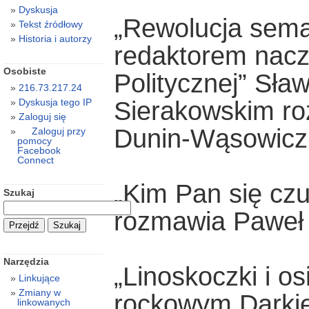
Dyskusja
„Rewolucja sema
Tekst źródłowy
Historia i autorzy
redaktorem nacz
Osobiste
Politycznej” Sł
216.73.217.24
Sierakowskim r
Dyskusja tego IP
Zaloguj się
Dunin-Wąsowicz
Zaloguj przy
pomocy
Facebook
Connect
„Kim Pan się czu
Szukaj
rozmawia Paweł 
Narzędzia
„Linoskoczki i o
Linkujące
Zmiany w
rockowym Darki
linkowanych