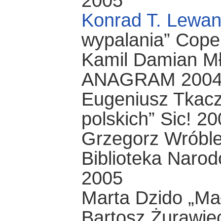
2005
Konrad T. Lewa
wypalania” Cope
Kamil Damian Mł
ANAGRAM 200
Eugeniusz Tkacz
polskich” Sic! 2
Grzegorz Wróble
Biblioteka Narod
2005
Marta Dzido „Ma
Bartosz Żurawie