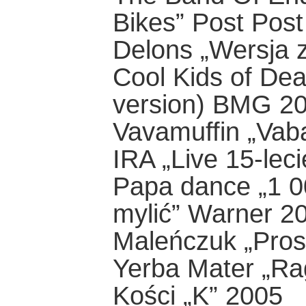
Bikes” Post Pos
Delons „Wersja 
Cool Kids of Dea
version) BMG 2
Vavamuffin „Va
IRA „Live 15-le
Papa dance „1 0
mylić” Warner 2
Maleńczuk „Prost
Yerba Mater „Ra
Kości „K” 2005