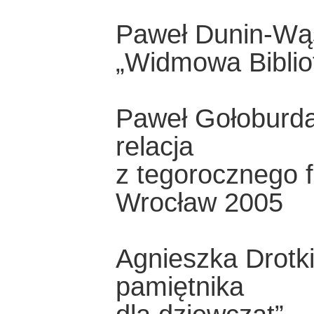
Paweł Dunin-Wąs
„Widmowa Biblio
Paweł Gołoburda
relacja
z tegorocznego f
Wrocław 2005
Agnieszka Drotki
pamiętnika