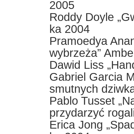
2005
Roddy Doyle „Gw
ka 2004
Pramoedya Anan
wybrzeża” Ambe
Dawid Liss „Han
Gabriel Garcia 
smutnych dziwk
Pablo Tusset „N
przydarzyć roga
Erica Jong „Spad