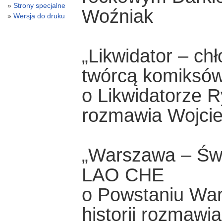
Strony specjalne
Woźniak
Wersja do druku
„Likwidator – chł
twórcą komiksó
o Likwidatorze
rozmawia Wojcie
„Warszawa – Świ
LAO CHE
o Powstaniu War
historii rozmawi