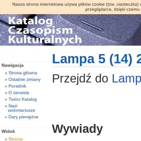
Nasza strona internetowa używa plików cookie (tzw. ciasteczka)
przeglądarce, dzięki czemu
Lampa 5 (14) 
Nawigacja
Strona główna
Przejdź do
Lam
Ostatnie zmiany
Poradnik
O serwisie
Twórz Katalog
Nasi
wolontariusze
Dary pieniężne
Wywiady
Widok
Strona