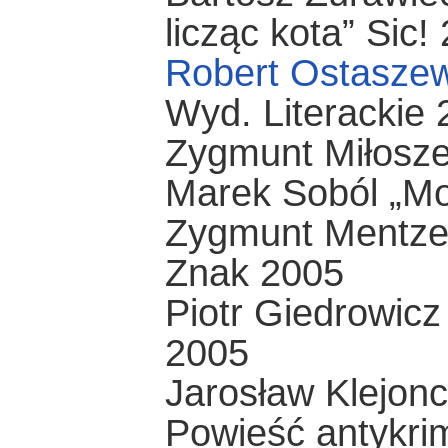
licząc kota” Sic!
Robert Ostaszew
Wyd. Literackie
Zygmunt Miłosz
Marek Soból „M
Zygmunt Mentzel 
Znak 2005
Piotr Giedrowicz
2005
Jarosław Klejonc
Powieść antykrim