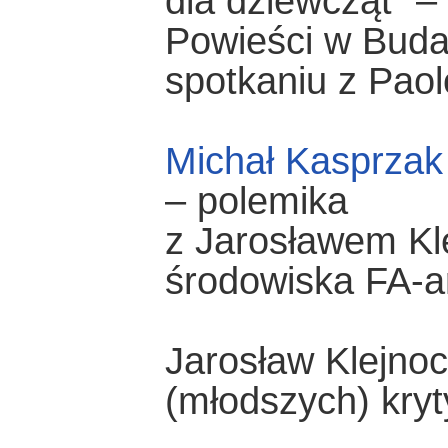
dla dziewcząt” – 
Powieści w Buda
spotkaniu z Paol
Michał Kasprzak
– polemika
z Jarosławem Kle
środowiska FA-a
Jarosław Klejnoc
(młodszych) kryt