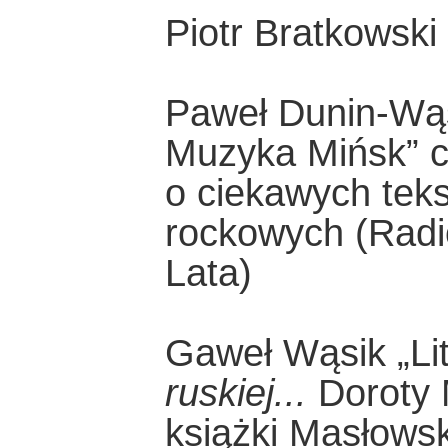
Piotr Bratkowski
Paweł Dunin-Wą
Muzyka Mińsk” c
o ciekawych tek
rockowych (Rad
Lata)
Gaweł Wąsik „Li
ruskiej...
Doroty M
książki Masłows