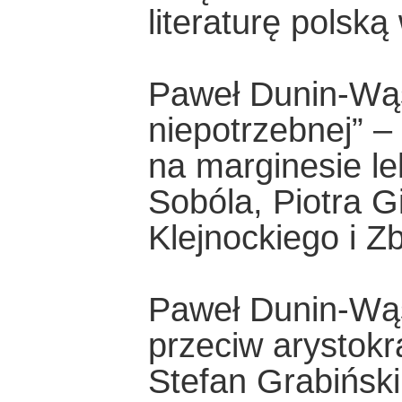
literaturę polską
Paweł Dunin-Wąso
niepotrzebnej” –
na marginesie l
Sobóla, Piotra G
Klejnockiego i Z
Paweł Dunin-Wą
przeciw arystokra
Stefan Grabiński.