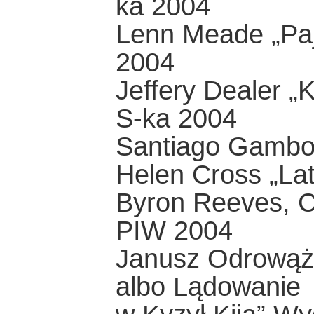
ka 2004
Lenn Meade „Paj
2004
Jeffery Dealer „K
S-ka 2004
Santiago Gambo
Helen Cross „La
Byron Reeves, Cl
PIW 2004
Janusz Odrowąż-
albo Lądowanie