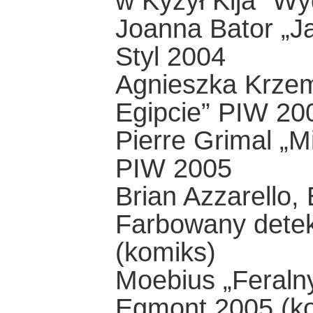
w Kyzył Kija” Wy
Joanna Bator „J
Styl 2004
Agnieszka Krzem
Egipcie” PIW 20
Pierre Grimal „M
PIW 2005
Brian Azzarello,
Farbowany detek
(komiks)
Moebius „Feralny
Egmont 2005 (k