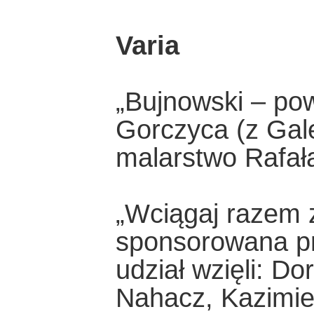
Varia
„Bujnowski – pow
Gorczyca (z Gale
malarstwo Rafał
„Wciągaj razem z
sponsorowana pr
udział wzięli: D
Nahacz, Kazimie