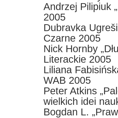
Andrzej Pilipiuk
2005
Dubravka Ugreši
Czarne 2005
Nick Hornby „Dł
Literackie 2005
Liliana Fabisińs
WAB 2005
Peter Atkins „Pa
wielkich idei nau
Bogdan L. „Praw