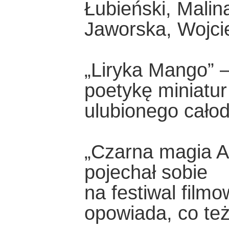
Łubieński, Malin
Jaworska, Wojci
„Liryka Mango” –
poetykę miniatu
ulubionego cało
„Czarna magia A
pojechał sobie
na festiwal filmo
opowiada, co te