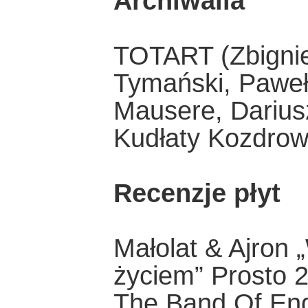
Archiwalia
TOTART (Zbigni
Tymański, Paweł
Mausere, Dariusz
Kudłaty Kozdrow
Recenzje płyt
Małolat & Ajron 
życiem” Prosto 
The Band Of End