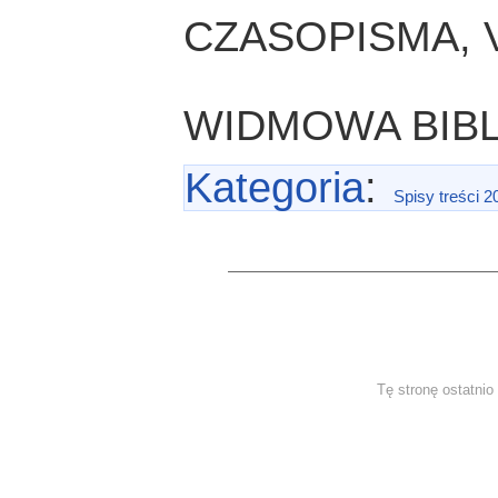
CZASOPISMA, V
WIDMOWA BIB
Kategoria
:
Spisy treści 2
Tę stronę ostatni