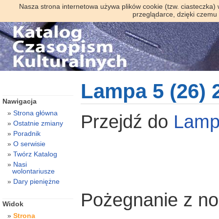
Nasza strona internetowa używa plików cookie (tzw. ciasteczka)
przeglądarce, dzięki czemu
Lampa 5 (26) 
Nawigacja
Strona główna
Przejdź do
Lam
Ostatnie zmiany
Poradnik
O serwisie
Twórz Katalog
Nasi
wolontariusze
Dary pieniężne
Pożegnanie z no
Widok
Strona