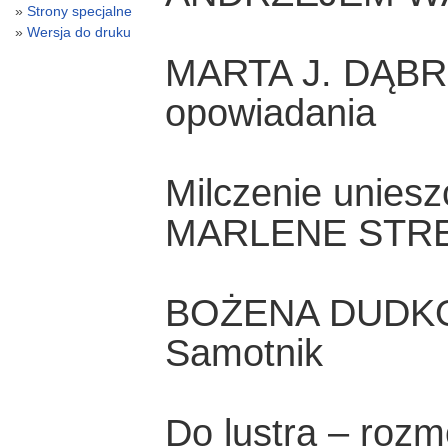
Strony specjalne
Wersja do druku
MARTA J. DĄB
opowiadania
Milczenie uniesz
MARLENE STR
BOŻENA DUDK
Samotnik
Do lustra – ro