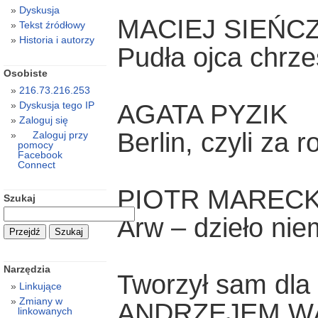
Dyskusja
MACIEJ SIEŃC
Tekst źródłowy
Historia i autorzy
Pudła ojca chrz
Osobiste
216.73.216.253
AGATA PYZIK
Dyskusja tego IP
Zaloguj się
Berlin, czyli za 
Zaloguj przy
pomocy
Facebook
Connect
PIOTR MARECK
Szukaj
Arw – dzieło nie
Narzędzia
Tworzył sam dla
Linkujące
Zmiany w
ANDRZEJEM W
linkowanych