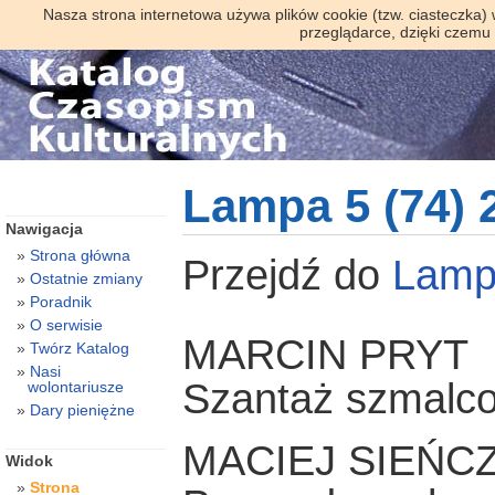
Nasza strona internetowa używa plików cookie (tzw. ciasteczka)
przeglądarce, dzięki czemu
Lampa 5 (74) 
Nawigacja
Strona główna
Przejdź do
Lamp
Ostatnie zmiany
Poradnik
O serwisie
MARCIN PRYT
Twórz Katalog
Nasi
Szantaż szmalc
wolontariusze
Dary pieniężne
MACIEJ SIEŃC
Widok
Strona