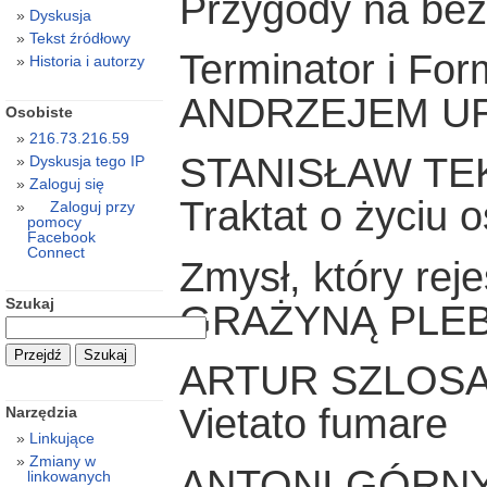
Przygody na bez
Dyskusja
Tekst źródłowy
Terminator i Fo
Historia i autorzy
ANDRZEJEM U
Osobiste
216.73.216.59
STANISŁAW TEK
Dyskusja tego IP
Zaloguj się
Traktat o życiu 
Zaloguj przy
pomocy
Facebook
Connect
Zmysł, który rej
Szukaj
GRAŻYNĄ PLE
ARTUR SZLOS
Vietato fumare
Narzędzia
Linkujące
Zmiany w
ANTONI GÓRN
linkowanych