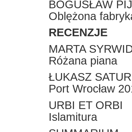
BOGUSŁAW PI
Oblężona fabryk
RECENZJE
MARTA SYRWI
Różana piana
ŁUKASZ SATU
Port Wrocław 20
URBI ET ORBI
Islamitura