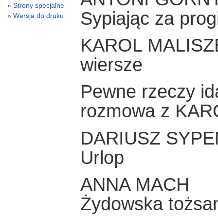
Strony specjalne
Sypiając za prog
Wersja do druku
KAROL MALISZ
wiersze
Pewne rzeczy idą
rozmowa z KA
DARIUSZ SYPE
Urlop
ANNA MACH
Żydowska tożsam