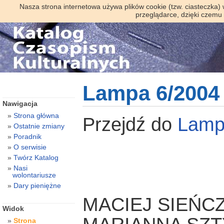
Nasza strona internetowa używa plików cookie (tzw. ciasteczka)
przeglądarce, dzięki czemu
Lampa 6/2004
Nawigacja
Strona główna
Przejdź do
Lam
Ostatnie zmiany
Poradnik
O serwisie
Twórz Katalog
Nasi
wolontariusze
Dary pieniężne
MACIEJ SIEŃC
Widok
Strona