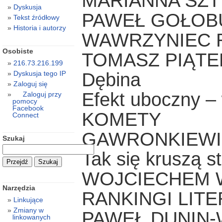
MARIANNA SZTY
Dyskusja
PAWEŁ GOŁOBUR
Tekst źródłowy
Historia i autorzy
WAWRZYNIEC R
Osobiste
TOMASZ PIĄTEK 
216.73.216.199
Dębina
Dyskusja tego IP
Zaloguj się
Efekt uboczny 
Zaloguj przy
pomocy
Facebook
KOMETY
Connect
GAWRONKIEWIC
Szukaj
Tak się kruszą s
WOJCIECHEM 
Narzędzia
RANKINGI LIT
Linkujące
Zmiany w
PAWEŁ DUNIN-
linkowanych