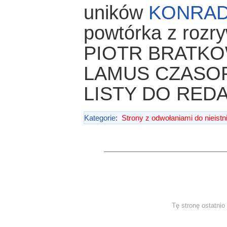
uników
KONRAD
powtórka z rozry
PIOTR BRATKOW
LAMUS CZASO
LISTY DO REDA
Kategorie
:
Strony z odwołaniami do nieistn
Tę stronę ostatni