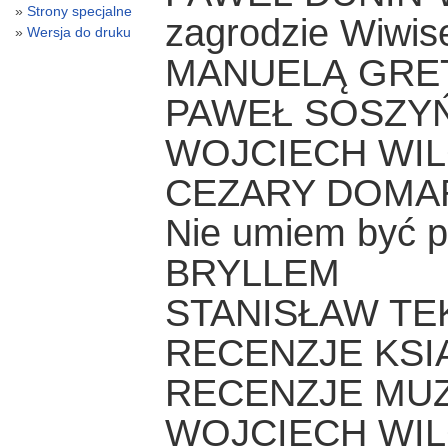
Strony specjalne
zagrodzie Wiwis
Wersja do druku
MANUELĄ GR
PAWEŁ SOSZYŃSK
WOJCIECH WILC
CEZARY DOMAR
Nie umiem być 
BRYLLEM
STANISŁAW TEKI
RECENZJE KS
RECENZJE MU
WOJCIECH WILCZ