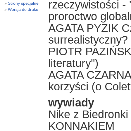
rzeczywistości -
Strony specjalne
Wersja do druku
proroctwo globa
AGATA PYZIK Czy 
surrealistyczny?
PIOTR PAZIŃSKI K
literatury")
AGATA CZARNAC
korzyści (o Colet
wywiady
Nike z Biedron
KONNAKIEM