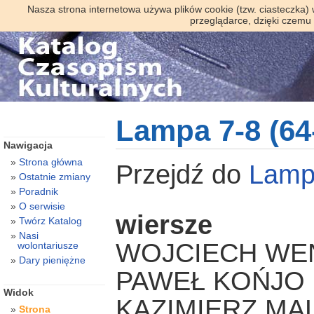
Nasza strona internetowa używa plików cookie (tzw. ciasteczka)
przeglądarce, dzięki czemu
Lampa 7-8 (64
Nawigacja
Strona główna
Przejdź do
Lamp
Ostatnie zmiany
Poradnik
O serwisie
wiersze
Twórz Katalog
Nasi
WOJCIECH WE
wolontariusze
Dary pieniężne
PAWEŁ KOŃJO
Widok
KAZIMIERZ MA
Strona