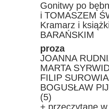
Gonitwy po bęb
i TOMASZEM Ś
Kramarz i ksią
BARAŃSKIM
proza
JOANNA RUDNI
MARTA SYRWID 
FILIP SUROWIA
BOGUSŁAW PĲA
(5)
+ przeczytane w