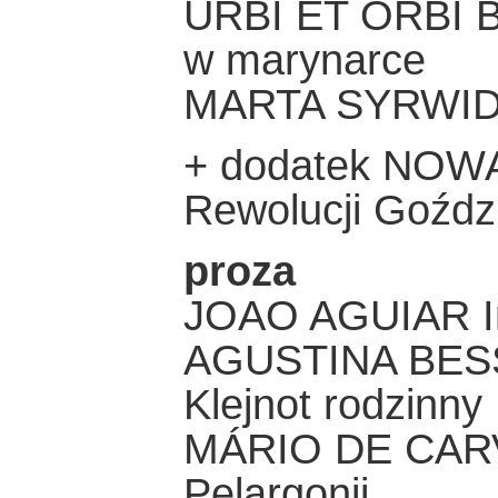
URBI ET ORBI Bo 
w marynarce
MARTA SYRWID 
+ dodatek NO
Rewolucji Goźdz
proza
JOAO AGUIAR Inê
AGUSTINA BESS
Klejnot rodzinny
MÁRIO DE CARV
Pelargonii