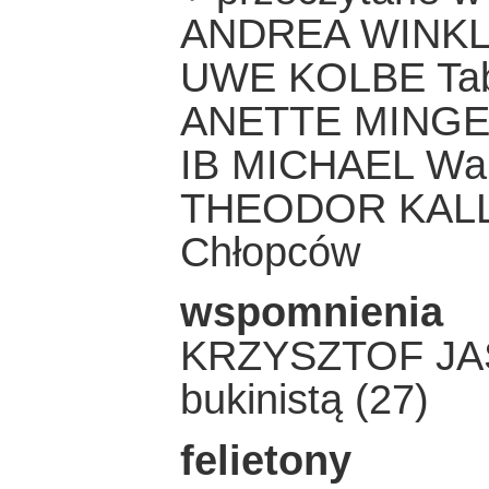
ANDREA WINKLE
UWE KOLBE Ta
ANETTE MINGELS
IB MICHAEL Wan
THEODOR KALLI
Chłopców
wspomnienia
KRZYSZTOF JAS
bukinistą (27)
felietony