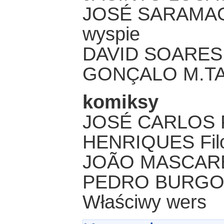
JOSÉ SARAMAGO
wyspie
DAVID SOARES L
GONÇALO M.TA
komiksy
JOSÉ CARLOS 
HENRIQUES Fil
JOÃO MASCAREN
PEDRO BURGOS
Właściwy wers