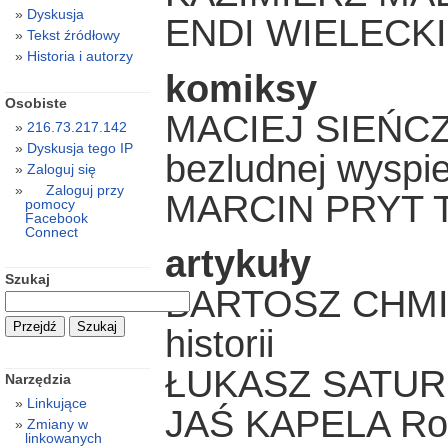
Dyskusja
ENDI WIELECKI
Tekst źródłowy
Historia i autorzy
komiksy
Osobiste
MACIEJ SIEŃCZ
216.73.217.142
Dyskusja tego IP
bezludnej wyspie
Zaloguj się
Zaloguj przy
MARCIN PRYT Tr
pomocy
Facebook
Connect
artykuły
Szukaj
BARTOSZ CHMIE
historii
ŁUKASZ SATURCZ
Narzędzia
Linkujące
JAŚ KAPELA Roz
Zmiany w
linkowanych