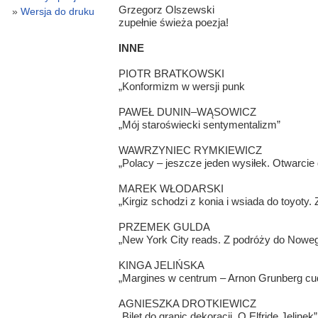
Grzegorz Olszewski
Wersja do druku
zupełnie świeża poezja!
INNE
PIOTR BRATKOWSKI
„Konformizm w wersji punk
PAWEŁ DUNIN–WĄSOWICZ
„Mój staroświecki sentymentalizm”
WAWRZYNIEC RYMKIEWICZ
„Polacy – jeszcze jeden wysiłek. Otwarcie 
MAREK WŁODARSKI
„Kirgiz schodzi z konia i wsiada do toyoty
PRZEMEK GULDA
„New York City reads. Z podróży do Nowe
KINGA JELIŃSKA
„Margines w centrum – Arnon Grunberg cudo
AGNIESZKA DROTKIEWICZ
„Bilet do granic dekoracji. O Elfride Jelinek”