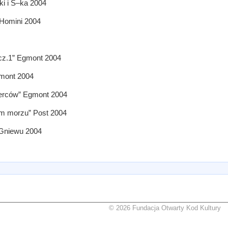
i i S–ka 2004
” Homini 2004
cz.1” Egmont 2004
gmont 2004
derców” Egmont 2004
nym morzu” Post 2004
a Gniewu 2004
© 2026 Fundacja Otwarty Kod Kultury