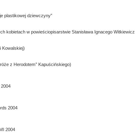
je plastikowej dziewczyny”
ych kobietach w powieściopisarstwie Stanisława Ignacego Witkiewicz
i Kowalskiej)
dróże z Herodotem” Kapuścińskiego)
 2004
ords 2004
MI 2004