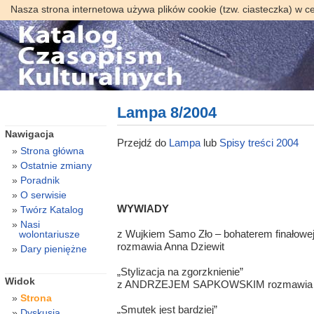
Nasza strona internetowa używa plików cookie (tzw. ciasteczka) w c
Lampa 8/2004
Nawigacja
Przejdź do
Lampa
lub
Spisy treści 2004
Strona główna
Ostatnie zmiany
Poradnik
O serwisie
WYWIADY
Twórz Katalog
Nasi
z Wujkiem Samo Zło – bohaterem finałowej
wolontariusze
rozmawia Anna Dziewit
Dary pieniężne
„Stylizacja na zgorzknienie”
Widok
z ANDRZEJEM SAPKOWSKIM rozmawi
Strona
„Smutek jest bardziej”
Dyskusja