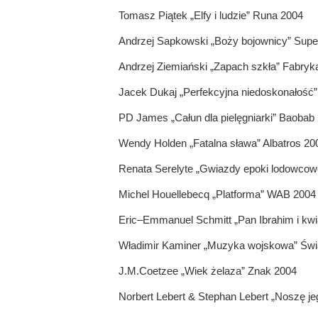
Tomasz Piątek „Elfy i ludzie” Runa 2004
Andrzej Sapkowski „Boży bojownicy” Sup
Andrzej Ziemiański „Zapach szkła” Fabryk
Jacek Dukaj „Perfekcyjna niedoskonałość”
PD James „Całun dla pielęgniarki” Baobab
Wendy Holden „Fatalna sława” Albatros 20
Renata Serelyte „Gwiazdy epoki lodowcow
Michel Houellebecq „Platforma” WAB 2004
Eric–Emmanuel Schmitt „Pan Ibrahim i kw
Władimir Kaminer „Muzyka wojskowa” Świa
J.M.Coetzee „Wiek żelaza” Znak 2004
Norbert Lebert & Stephan Lebert „Noszę je