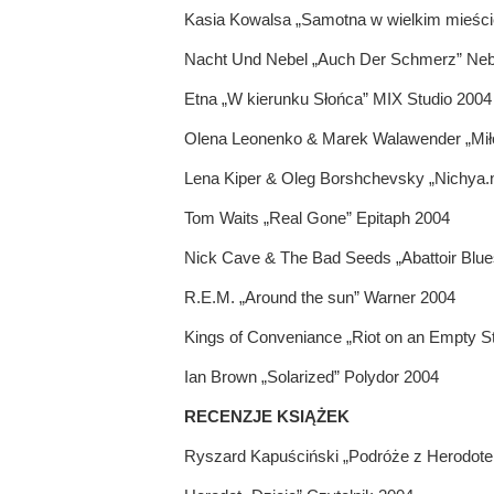
Kasia Kowalsa „Samotna w wielkim mieśc
Nacht Und Nebel „Auch Der Schmerz” Neb
Etna „W kierunku Słońca” MIX Studio 2004
Olena Leonenko & Marek Walawender „Mił
Lena Kiper & Oleg Borshchevsky „Nichya
Tom Waits „Real Gone” Epitaph 2004
Nick Cave & The Bad Seeds „Abattoir Blue
R.E.M. „Around the sun” Warner 2004
Kings of Conveniance „Riot on an Empty S
Ian Brown „Solarized” Polydor 2004
RECENZJE KSIĄŻEK
Ryszard Kapuściński „Podróże z Herodot