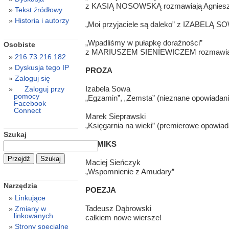
z KASIĄ NOSOWSKĄ rozmawiają Agnieszka
Tekst źródłowy
Historia i autorzy
„Moi przyjaciele są daleko” z IZABELĄ 
„Wpadliśmy w pułapkę doraźności”
Osobiste
z MARIUSZEM SIENIEWICZEM rozmawia 
216.73.216.182
Dyskusja tego IP
PROZA
Zaloguj się
Izabela Sowa
Zaloguj przy
pomocy
„Egzamin”, „Zemsta” (nieznane opowiadani
Facebook
Connect
Marek Sieprawski
„Księgarnia na wieki” (premierowe opowiad
Szukaj
KOMIKS
Maciej Sieńczyk
„Wspomnienie z Amudary”
Narzędzia
POEZJA
Linkujące
Tadeusz Dąbrowski
Zmiany w
linkowanych
całkiem nowe wiersze!
Strony specjalne