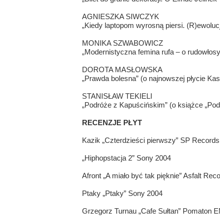
AGNIESZKA SIWCZYK
„Kiedy laptopom wyrosną piersi. (R)ewoluc
MONIKA SZWABOWICZ
„Modernistyczna femina rufa – o rudowłos
DOROTA MASŁOWSKA
„Prawda bolesna” (o najnowszej płycie Kas
STANISŁAW TEKIELI
„Podróże z Kapuścińskim” (o książce „Po
RECENZJE PŁYT
Kazik „Czterdzieści pierwszy” SP Records
„Hiphopstacja 2” Sony 2004
Afront „A miało być tak pięknie” Asfalt Rec
Ptaky „Ptaky” Sony 2004
Grzegorz Turnau „Cafe Sułtan” Pomaton E