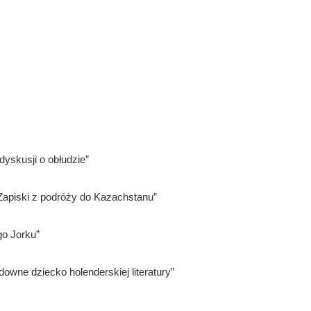
dyskusji o obłudzie”
. Zapiski z podróży do Kazachstanu”
go Jorku”
wne dziecko holenderskiej literatury”