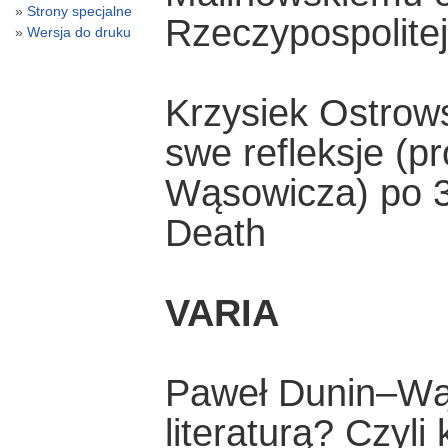
Strony specjalne
Rzeczypospolitej
Wersja do druku
Krzysiek Ostrow
swe refleksje (
Wąsowicza) po 3 
Death
VARIA
Paweł Dunin–Wąs
literaturą? Czyl