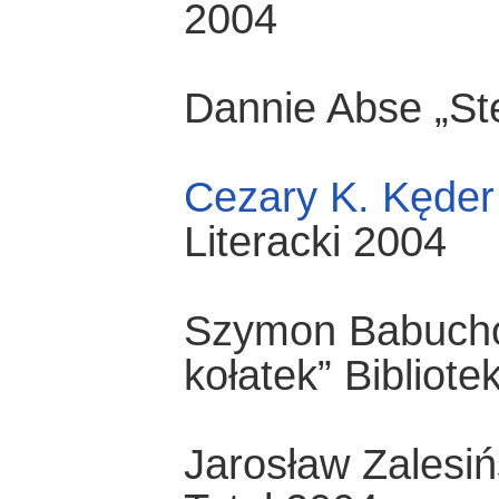
2004
Dannie Abse „St
Cezary K. Kęder
Literacki 2004
Szymon Babucho
kołatek” Bibliot
Jarosław Zalesiń