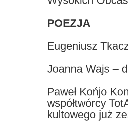
Wysokich Obca
POEZJA
Eugeniusz Tkacz
Joanna Wajs – d
Paweł Końjo Kon
współtwórcy TotA
kultowego już ze