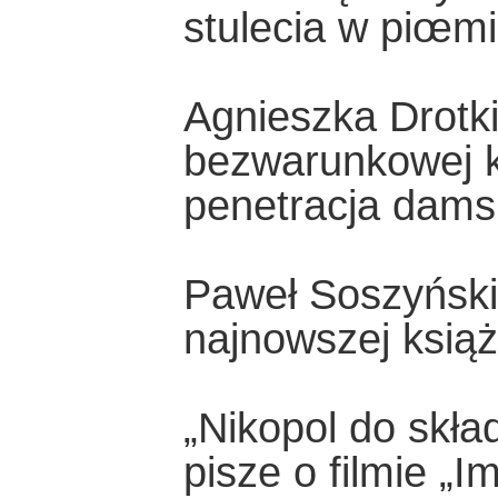
stulecia w piœmi
Agnieszka Drot
bezwarunkowej ka
penetracja dams
Paweł Soszyński
najnowszej ksią
„Nikopol do skła
pisze o filmie „I