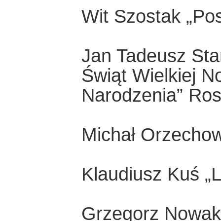
Wit Szostak „Po
Jan Tadeusz Sta
Świąt Wielkiej 
Narodzenia” Ros
Michał Orzechow
Klaudiusz Kuś „
Grzegorz Nowako