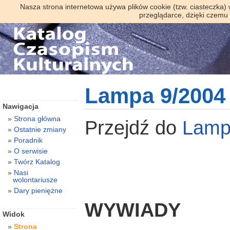
Nasza strona internetowa używa plików cookie (tzw. ciasteczka)
przeglądarce, dzięki czemu
Lampa 9/2004
Nawigacja
Strona główna
Przejdź do
Lam
Ostatnie zmiany
Poradnik
O serwisie
Twórz Katalog
Nasi
wolontariusze
Dary pieniężne
WYWIADY
Widok
Strona