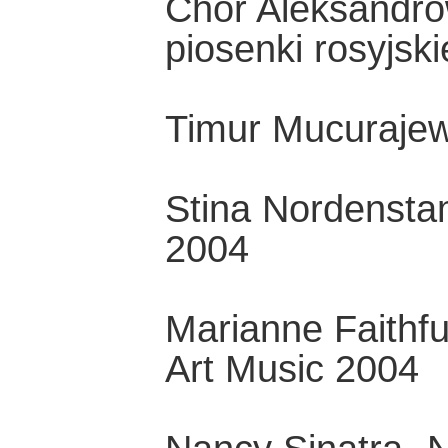
Chór Aleksandrow
piosenki rosyjsk
Timur Mucurajew
Stina Nordensta
2004
Marianne Faithfu
Art Music 2004