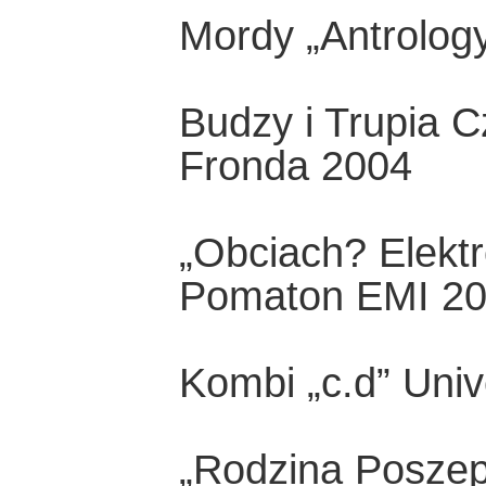
Mordy „Antrology
Budzy i Trupia 
Fronda 2004
„Obciach? Elektr
Pomaton EMI 2
Kombi „c.d” Univ
„Rodzina Poszep