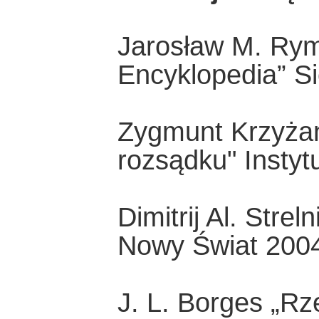
Jarosław M. Rym
Encyklopedia” Si
Zygmunt Krzyżan
rozsądku" Insty
Dimitrij Al. Stre
Nowy Świat 200
J. L. Borges „Rz