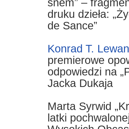
snem” – fragme
druku dzieła: „Ż
de Sance”
Konrad T. Lewa
premierowe opow
odpowiedzi na „
Jacka Dukaja
Marta Syrwid „K
latki pochwalon