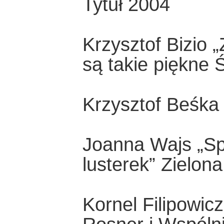
Tytuł 2004
Krzysztof Bizio 
są takie piękne 
Krzysztof Beśk
Joanna Wajs „S
lusterek” Zielo
Kornel Filipowic