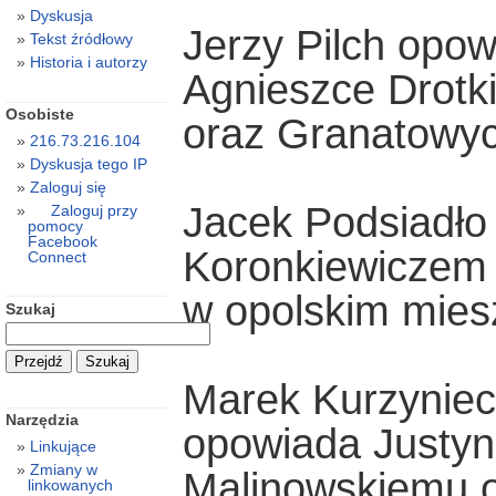
Dyskusja
Jerzy Pilch opow
Tekst źródłowy
Historia i autorzy
Agnieszce Drotk
Osobiste
oraz Granatowy
216.73.216.104
Dyskusja tego IP
Zaloguj się
Jacek Podsiadło
Zaloguj przy
pomocy
Facebook
Koronkiewiczem 
Connect
w opolskim mies
Szukaj
Marek Kurzyniec
Narzędzia
opowiada Justyni
Linkujące
Zmiany w
Malinowskiemu o 
linkowanych