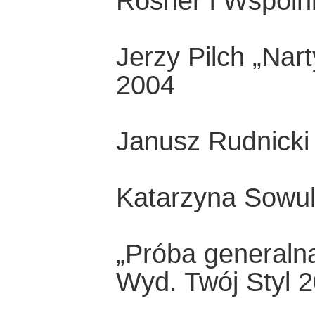
Rosner i Wspóln
Jerzy Pilch „Nar
2004
Janusz Rudnick
Katarzyna Sowul
„Próba generalna
Wyd. Twój Styl 