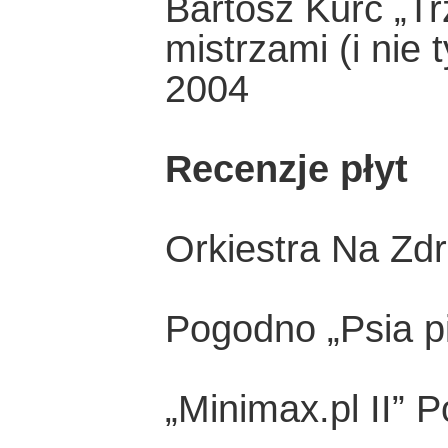
Bartosz Kurc „T
mistrzami (i nie 
2004
Recenzje płyt
Orkiestra Na Zd
Pogodno „Psia p
„Minimax.pl II” 