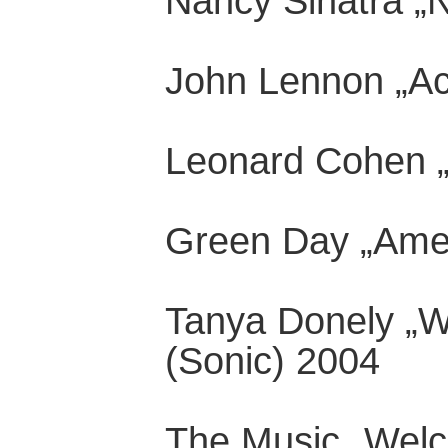
Nancy Sinatra „
John Lennon „Ac
Leonard Cohen „
Green Day „Amer
Tanya Donely „W
(Sonic) 2004
The Music „Welco