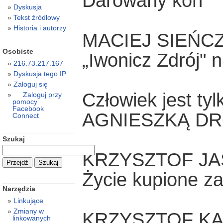
Darowany koń
Dyskusja
Tekst źródłowy
Historia i autorzy
MACIEJ SIEŃC
Osobiste
„Iwonicz Zdrój" n
216.73.217.167
Dyskusja tego IP
Zaloguj się
Człowiek jest ty
Zaloguj przy
pomocy
Facebook
AGNIESZKĄ DR
Connect
Szukaj
KRZYSZTOF JA
Życie kupione za
Narzędzia
Linkujące
Zmiany w
KRZYSZTOF K
linkowanych