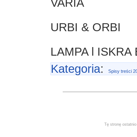
VARIA
URBI & ORBI
LAMPA l ISKRA 
Kategoria
:
Spisy treści 2
Tę stronę ostatni