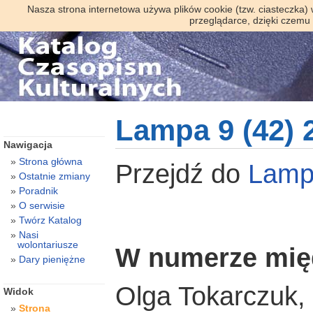
Nasza strona internetowa używa plików cookie (tzw. ciasteczka)
przeglądarce, dzięki czemu
Lampa 9 (42) 
Nawigacja
Strona główna
Przejdź do
Lam
Ostatnie zmiany
Poradnik
O serwisie
Twórz Katalog
Nasi
wolontariusze
W numerze mię
Dary pieniężne
Olga Tokarczuk,
Widok
Strona