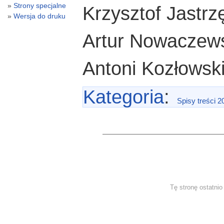
Strony specjalne
Krzysztof Jastrz
Wersja do druku
Artur Nowaczews
Antoni Kozłowski
Kategoria
:
Spisy treści 2
Tę stronę ostatni