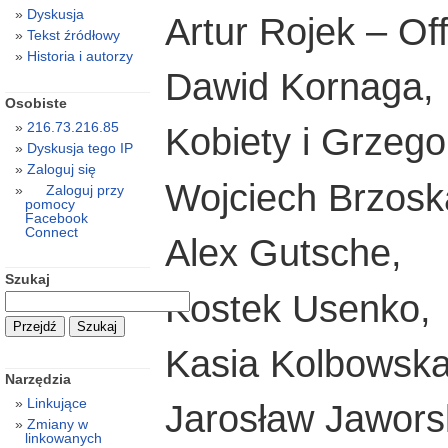
Dyskusja
Artur Rojek – Off
Tekst źródłowy
Historia i autorzy
Dawid Kornaga,
Osobiste
216.73.216.85
Kobiety i Grzego
Dyskusja tego IP
Zaloguj się
Wojciech Brzosk
Zaloguj przy
pomocy
Facebook
Connect
Alex Gutsche,
Szukaj
Kostek Usenko,
Kasia Kolbowska
Narzędzia
Linkujące
Jarosław Jaworsk
Zmiany w
linkowanych