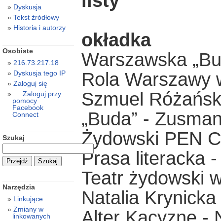
listy
Dyskusja
Tekst źródłowy
Historia i autorzy
okładka
Osobiste
Warszawska „Bud
216.73.217.18
Rola Warszawy w 
Dyskusja tego IP
Zaloguj się
Szmuel Różańsk
Zaloguj przy
pomocy
Facebook
„Buda” - Zusman
Connect
Żydowski PEN Cl
Szukaj
Prasa literacka -
Teatr żydowski 
Narzędzia
Natalia Krynicka
Linkujące
Zmiany w
Alter Kacyzne - 
linkowanych