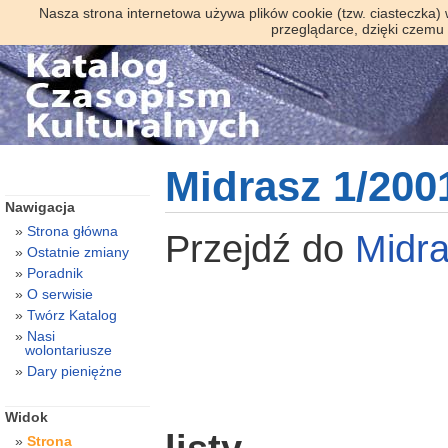
Nasza strona internetowa używa plików cookie (tzw. ciasteczka)
przeglądarce, dzięki czemu
Midrasz 1/200
Nawigacja
Strona główna
Przejdź do
Midr
Ostatnie zmiany
Poradnik
O serwisie
Twórz Katalog
Nasi
wolontariusze
Dary pieniężne
Widok
Strona