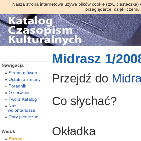
Nasza strona internetowa używa plików cookie (tzw. ciasteczka)
przeglądarce, dzięki czemu
Midrasz 1/200
Nawigacja
Strona główna
Przejdź do
Midr
Ostatnie zmiany
Poradnik
O serwisie
Co słychać?
Twórz Katalog
Nasi
wolontariusze
Dary pieniężne
Okładka
Widok
Strona