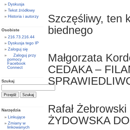
Dyskusja
Tekst źródłowy
Szczęśliwy, ten 
Historia i autorzy
biednego
Osobiste
216.73.216.44
Dyskusja tego IP
Zaloguj się
Małgorzata Kord
Zaloguj przy
pomocy
Facebook
CEDAKA – FIL
Connect
SPRAWIEDLIW
Szukaj
Rafał Żebrowski
Narzędzia
ŻYDOWSKA D
Linkujące
Zmiany w
linkowanych