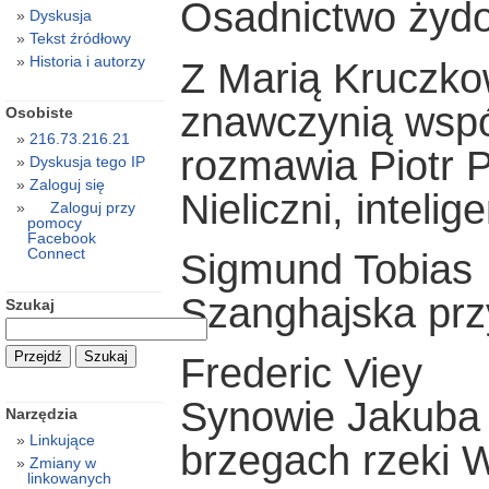
Osadnictwo żyd
Dyskusja
Tekst źródłowy
Historia i autorzy
Z Marią Kruczkow
znawczynią wspó
Osobiste
216.73.216.21
rozmawia Piotr P
Dyskusja tego IP
Zaloguj się
Nieliczni, intelige
Zaloguj przy
pomocy
Facebook
Connect
Sigmund Tobias
Szanghajska prz
Szukaj
Frederic Viey
Synowie Jakuba 
Narzędzia
Linkujące
brzegach rzeki
Zmiany w
linkowanych