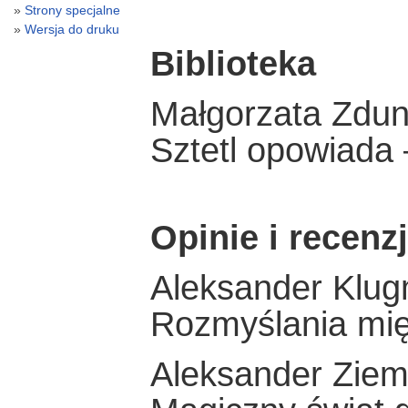
Strony specjalne
Wersja do druku
Biblioteka
Małgorzata Zdun
Sztetl opowiada
Opinie i recenz
Aleksander Klu
Rozmyślania mi
Aleksander Zie