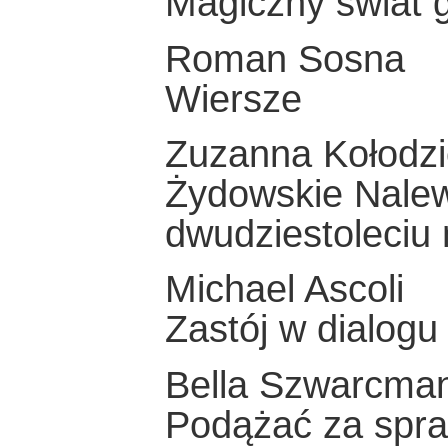
Magiczny świat
Roman Sosna
Wiersze
Zuzanna Kołodzi
Żydowskie Nalew
dwudziestoleci
Michael Ascoli
Zastój w dialog
Bella Szwarcma
Podążać za spra