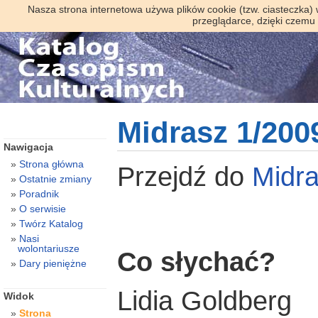
Nasza strona internetowa używa plików cookie (tzw. ciasteczka)
przeglądarce, dzięki czemu
Midrasz 1/200
Nawigacja
Strona główna
Przejdź do
Midr
Ostatnie zmiany
Poradnik
O serwisie
Twórz Katalog
Nasi
wolontariusze
Co słychać?
Dary pieniężne
Lidia Goldberg
Widok
Strona