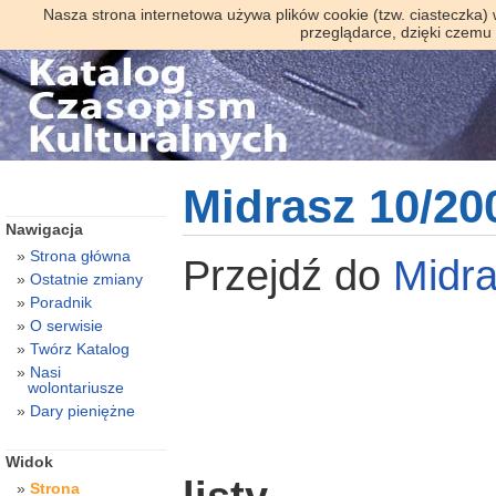
Nasza strona internetowa używa plików cookie (tzw. ciasteczka)
przeglądarce, dzięki czemu
Midrasz 10/20
Nawigacja
Strona główna
Przejdź do
Midr
Ostatnie zmiany
Poradnik
O serwisie
Twórz Katalog
Nasi
wolontariusze
Dary pieniężne
Widok
Strona