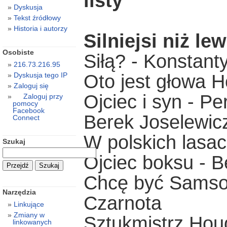
listy
Dyskusja
Tekst źródłowy
Historia i autorzy
Silniejsi niż lew
Osobiste
Siłą? - Konstant
216.73.216.95
Oto jest głowa 
Dyskusja tego IP
Zaloguj się
Ojciec i syn - P
Zaloguj przy
pomocy
Facebook
Berek Joselewic
Connect
W polskich lasa
Szukaj
Ojciec boksu - 
Chcę być Samso
Narzędzia
Czarnota
Linkujące
Zmiany w
Sztukmistrz Houd
linkowanych