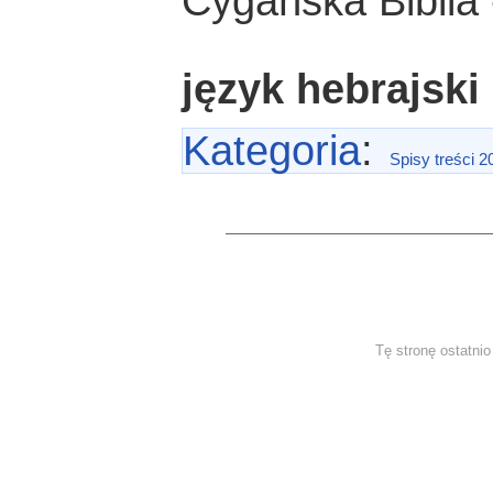
Cygańska Biblia 
język hebrajski
Kategoria
:
Spisy treści 2
Tę stronę ostatni