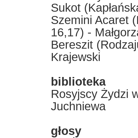
Sukot (Kapłańska
Szemini Acaret 
16,17) - Małgor
Bereszit (Rodzaju
Krajewski
biblioteka
Rosyjscy Żydzi w
Juchniewa
głosy