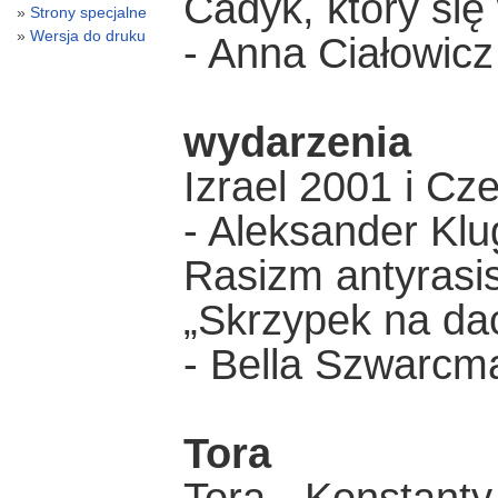
Cadyk, który się
Strony specjalne
Wersja do druku
- Anna Ciałowicz
wydarzenia
Izrael 2001 i C
- Aleksander Kl
Rasizm antyrasi
„Skrzypek na dac
- Bella Szwarcm
Tora