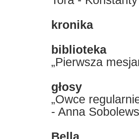
Tora - Konstanty
kronika
biblioteka
„Pierwsza mesja
głosy
„Owce regularnie
- Anna Sobolew
Bella