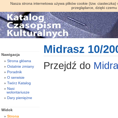
Nasza strona internetowa używa plików cookie (tzw. ciasteczka)
przeglądarce, dzięki czemu
Midrasz 10/20
Nawigacja
Strona główna
Przejdź do
Midr
Ostatnie zmiany
Poradnik
O serwisie
Twórz Katalog
Nasi
wolontariusze
Dary pieniężne
Widok
Strona