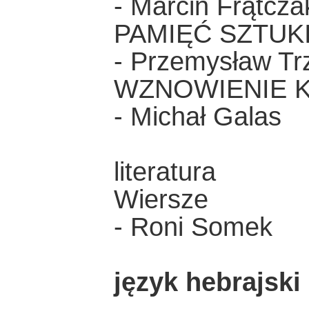
- Marcin Frątcza
PAMIĘĆ SZTUK
- Przemysław Tr
WZNOWIENIE 
- Michał Galas
literatura
Wiersze
- Roni Somek
język hebrajski