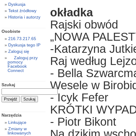
Dyskusja
okładka
Tekst źródłowy
Historia i autorzy
Rajski obwód
Osobiste
„NOWA PALEST
216.73.217.65
-Katarzyna Jutki
Dyskusja tego IP
Zaloguj się
Raj według Lejz
Zaloguj przy
pomocy
Facebook
- Bella Szwarcm
Connect
Wesele w Birobi
Szukaj
- Icyk Fefer
KRÓTKI WYPA
Narzędzia
- Piotr Bikont
Linkujące
Zmiany w
Na dzikim wscho
linkowanych