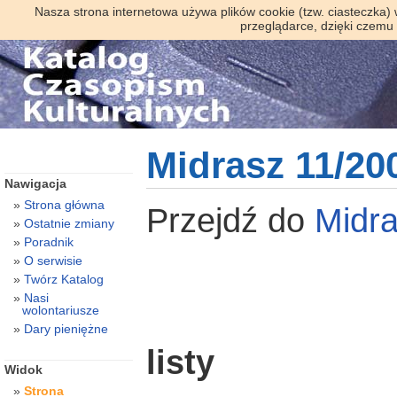
Nasza strona internetowa używa plików cookie (tzw. ciasteczka)
przeglądarce, dzięki czemu
Midrasz 11/20
Nawigacja
Strona główna
Przejdź do
Midr
Ostatnie zmiany
Poradnik
O serwisie
Twórz Katalog
Nasi
wolontariusze
Dary pieniężne
listy
Widok
Strona