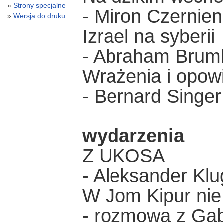
Strony specjalne
- Miron Czernie
Wersja do druku
Izrael na syberii
- Abraham Brum
Wrażenia i opowi
- Bernard Singer
wydarzenia
Z UKOSA
- Aleksander Kl
W Jom Kipur nie
- rozmowa z Ga