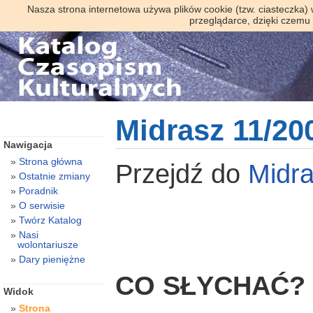
Nasza strona internetowa używa plików cookie (tzw. ciasteczka)
przeglądarce, dzięki czemu
Midrasz 11/20
Nawigacja
Strona główna
Przejdź do
Midr
Ostatnie zmiany
Poradnik
O serwisie
Twórz Katalog
Nasi
wolontariusze
Dary pieniężne
CO SŁYCHAĆ?
Widok
Strona