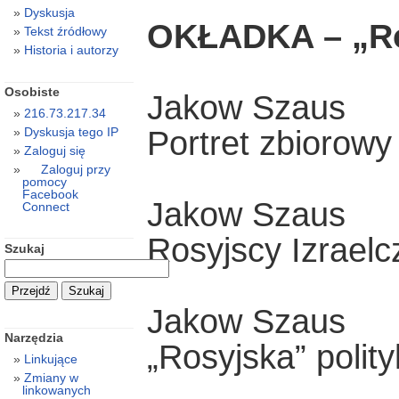
Dyskusja
OKŁADKA – „Ros
Tekst źródłowy
Historia i autorzy
Osobiste
Jakow Szaus
216.73.217.34
Portret zbiorowy
Dyskusja tego IP
Zaloguj się
Zaloguj przy
pomocy
Facebook
Jakow Szaus
Connect
Rosyjscy Izraelc
Szukaj
Jakow Szaus
Narzędzia
„Rosyjska” poli
Linkujące
Zmiany w
linkowanych