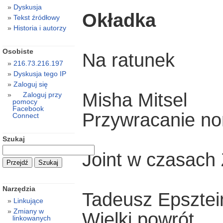
Dyskusja
Okładka
Tekst źródłowy
Historia i autorzy
Osobiste
Na ratunek
216.73.216.197
Dyskusja tego IP
Zaloguj się
Misha Mitsel
Zaloguj przy
pomocy
Facebook
Przywracanie no
Connect
Szukaj
Joint w czasach
Narzędzia
Tadeusz Epsztei
Linkujące
Zmiany w
Wielki powrót
linkowanych