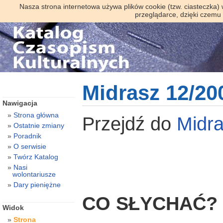
Nasza strona internetowa używa plików cookie (tzw. ciasteczka)
przeglądarce, dzięki czemu
Midrasz 12/20
Nawigacja
Strona główna
Przejdź do
Midr
Ostatnie zmiany
Poradnik
O serwisie
Twórz Katalog
Nasi
wolontariusze
Dary pieniężne
CO SŁYCHAĆ?
Widok
Strona