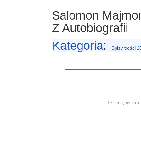
Salomon Majmo
Z Autobiografii
Kategoria
:
Spisy treści 2
Tę stronę ostatni