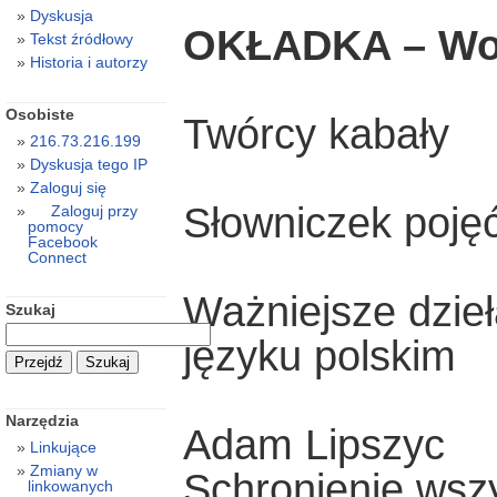
Dyskusja
OKŁADKA – Wok
Tekst źródłowy
Historia i autorzy
Osobiste
Twórcy kabały
216.73.216.199
Dyskusja tego IP
Zaloguj się
Słowniczek poję
Zaloguj przy
pomocy
Facebook
Connect
Ważniejsze dzie
Szukaj
języku polskim
Narzędzia
Adam Lipszyc
Linkujące
Zmiany w
Schronienie wszy
linkowanych