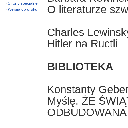
Strony specjalne
O literaturze sz
Wersja do druku
Charles Lewinsky
Hitler na Ructli
BIBLIOTEKA
Konstanty Geber
Myślę, ŻE ŚWI
ODBUDOWANA