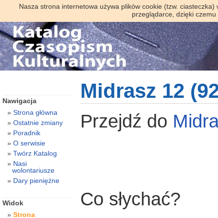
Nasza strona internetowa używa plików cookie (tzw. ciasteczka)
przeglądarce, dzięki czemu
Midrasz 12 (92
Nawigacja
Strona główna
Przejdź do
Midr
Ostatnie zmiany
Poradnik
O serwisie
Twórz Katalog
Nasi
wolontariusze
Dary pieniężne
Co słychać?
Widok
Strona