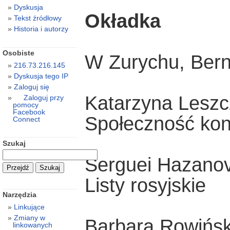
Dyskusja
Okładka
Tekst źródłowy
Historia i autorzy
Osobiste
W Zurychu, Bernie
216.73.216.145
Dyskusja tego IP
Zaloguj się
Katarzyna Lesz
Zaloguj przy
pomocy
Facebook
Społeczność kon
Connect
Szukaj
Serguei Hazano
Listy rosyjskie
Narzędzia
Linkujące
Zmiany w
Barbara Rowińs
linkowanych