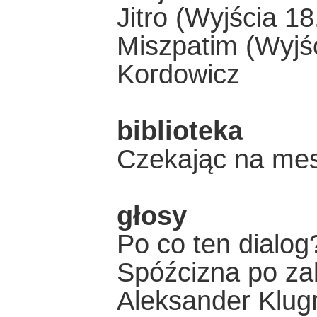
Jitro (Wyjścia 1
Miszpatim (Wyjśc
Kordowicz
biblioteka
Czekając na mes
głosy
Po co ten dialog
Spóźcizna po za
Aleksander Klu