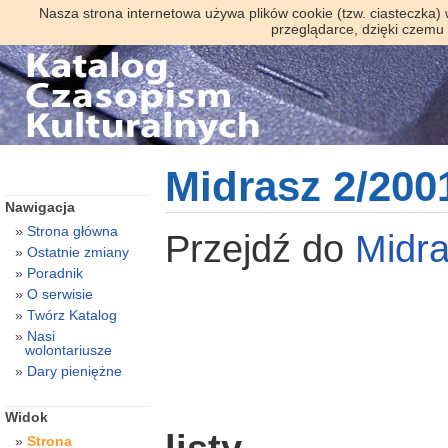
Nasza strona internetowa używa plików cookie (tzw. ciasteczka)
przeglądarce, dzięki czemu
Midrasz 2/200
Nawigacja
Strona główna
Przejdź do
Midr
Ostatnie zmiany
Poradnik
O serwisie
Twórz Katalog
Nasi
wolontariusze
Dary pieniężne
Widok
Strona