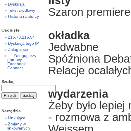
listy
Dyskusja
Szaron premierem
Tekst źródłowy
Historia i autorzy
Osobiste
okładka
216.73.216.54
Jedwabne
Dyskusja tego IP
Zaloguj się
Spóźniona Debat
Zaloguj przy
pomocy
Facebook
Relacje ocalałyc
Connect
Szukaj
wydarzenia
Żeby było lepiej 
Narzędzia
- rozmowa z a
Linkujące
Zmiany w
Weissem
linkowanych