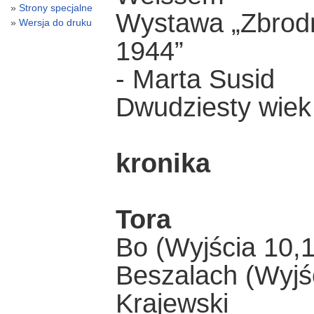
Strony specjalne
Wystawa „Zbrodn
Wersja do druku
1944”
- Marta Susid
Dwudziesty wiek
kronika
Tora
Bo (Wyjścia 10,1
Beszalach (Wyjśc
Krajewski