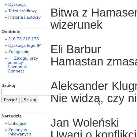
Dyskusja
Bitwa z Hamase
Tekst źródłowy
Historia i autorzy
wizerunek
Osobiste
216.73.216.175
Eli Barbur
Dyskusja tego IP
Zaloguj się
Hamastan zmas
Zaloguj przy
pomocy
Facebook
Connect
Aleksander Klu
Szukaj
Nie widzą, czy n
Narzędzia
Jan Woleński
Linkujące
Zmiany w
Uwagi o konflik
linkowanych