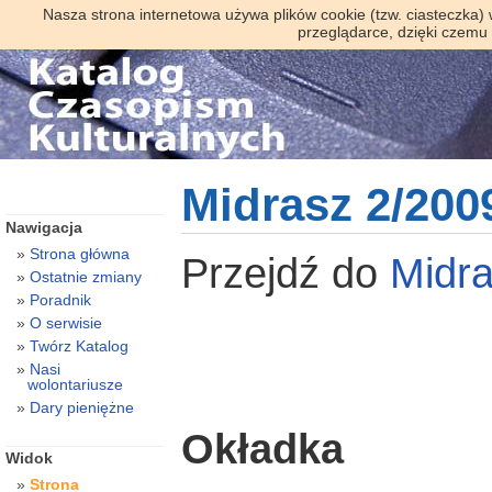
Nasza strona internetowa używa plików cookie (tzw. ciasteczka)
przeglądarce, dzięki czemu
Midrasz 2/200
Nawigacja
Strona główna
Przejdź do
Midr
Ostatnie zmiany
Poradnik
O serwisie
Twórz Katalog
Nasi
wolontariusze
Dary pieniężne
Okładka
Widok
Strona