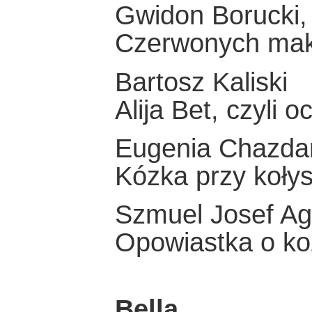
Gwidon Borucki,
Czerwonych mak
Bartosz Kaliski
Alija Bet, czyli o
Eugenia Chazda
Kózka przy koły
Szmuel Josef A
Opowiastka o ko
Bella