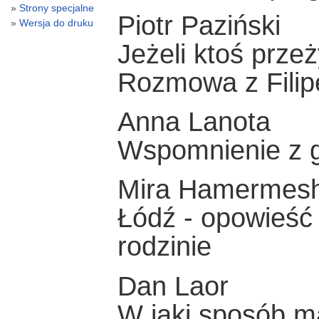
Strony specjalne
Piotr Paziński
Wersja do druku
Jeżeli ktoś przeż
Rozmowa z Fili
Anna Lanota
Wspomnienie z g
Mira Hamermes
Łódź - opowieść 
rodzinie
Dan Laor
W jaki sposób m