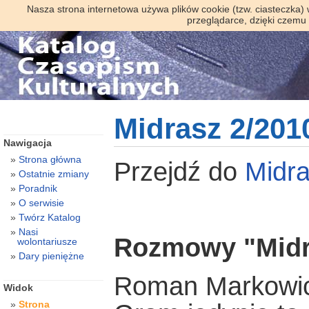
Nasza strona internetowa używa plików cookie (tzw. ciasteczka)
przeglądarce, dzięki czemu
Midrasz 2/201
Nawigacja
Strona główna
Przejdź do
Midr
Ostatnie zmiany
Poradnik
O serwisie
Twórz Katalog
Nasi
Rozmowy "Midr
wolontariusze
Dary pieniężne
Roman Markowi
Widok
Strona