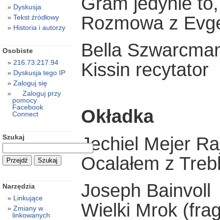
Gram jedynie to
Dyskusja
Rozmowa z Evge
Tekst źródłowy
Historia i autorzy
Bella Szwarcma
Osobiste
216.73.217.94
Kissin recytator
Dyskusja tego IP
Zaloguj się
Zaloguj przy
pomocy
Facebook
Okładka
Connect
Szukaj
Jechiel Mejer R
Ocalałem z Trebl
Joseph Bainvoll
Narzędzia
Linkujące
Wielki Mrok (fra
Zmiany w
linkowanych